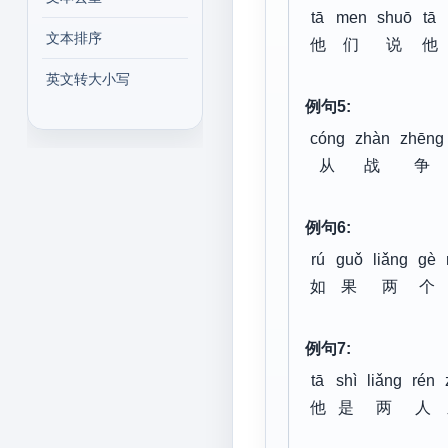
tā
men
shuō
tā
文本排序
他
们
说
他
英文转大小写
例句5:
cóng
zhàn
zhēng
从
战
争
例句6:
rú
guǒ
liǎng
gè
如
果
两
个
例句7:
tā
shì
liǎng
rén
他
是
两
人