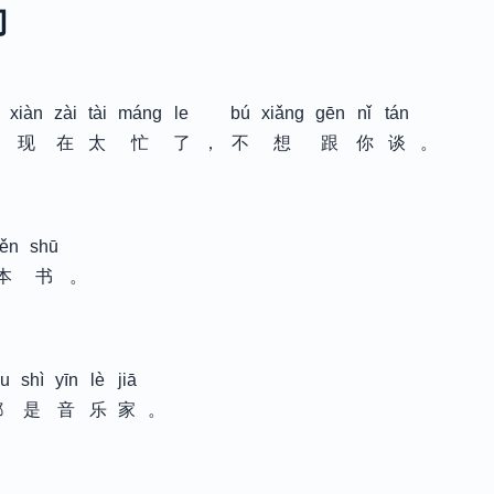
句
xiàn
zài
tài
máng
le
bú
xiǎng
gēn
nǐ
tán
现
在
太
忙
了
，
不
想
跟
你
谈
。
ěn
shū
本
书
。
u
shì
yīn
lè
jiā
都
是
音
乐
家
。