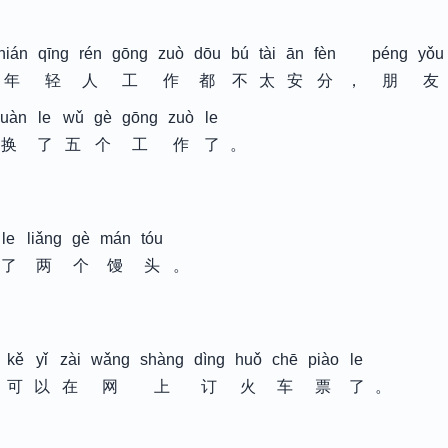
nián
qīng
rén
gōng
zuò
dōu
bú
tài
ān
fèn
péng
yǒu
年
轻
人
工
作
都
不
太
安
分
，
朋
友
uàn
le
wǔ
gè
gōng
zuò
le
换
了
五
个
工
作
了
。
le
liǎng
gè
mán
tóu
了
两
个
馒
头
。
kě
yǐ
zài
wǎng
shàng
dìng
huǒ
chē
piào
le
可
以
在
网
上
订
火
车
票
了
。