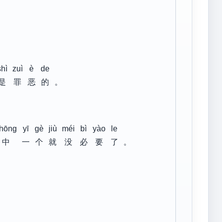
shì
zuì
è
de
是
罪
恶
的
。
hōng
yī
gè
jiù
méi
bì
yào
le
中
一
个
就
没
必
要
了
。