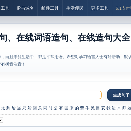
络工具
IP与域名
邮件工具
生活便民
更多工具
5.1支
造句、在线词语造句、在线造句大
单，而且来源生活中，都是平常用语。希望对学习语言人士有所帮助，默认
带有拼音注音！
太
到
给
当
只
船
回
瓜
同
时
公
有
国
来
的
劳
牛
见
目
安
我
进
木
师