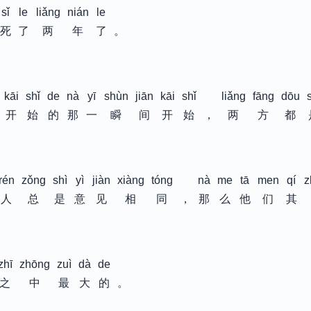
sǐ
le
liǎng
nián
le
死
了
两
年
了
。
kāi
shǐ
de
nà
yī
shùn
jiān
kāi
shǐ
liǎng
fāng
dōu
开
始
的
那
一
瞬
间
开
始
，
两
方
都
rén
zǒng
shì
yì
jiàn
xiàng
tóng
nà
me
tā
men
qí
z
人
总
是
意
见
相
同
，
那
么
他
们
其
zhī
zhōng
zuì
dà
de
之
中
最
大
的
。