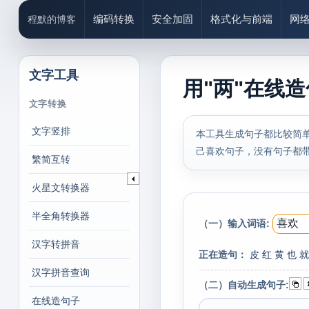
编码转换
安全加固
格式化与前端
网
程默的博客
文字工具
用"两"在线
文字转换
文字竖排
本工具生成句子都比较简
己喜欢句子，没有句子都
繁简互转
火星文转换器
半全角转换器
（一）输入词语:
汉字转拼音
正在造句：
皮
红
黄
也
就
汉字拼音查询
（二）自动生成句子:
在线造句子