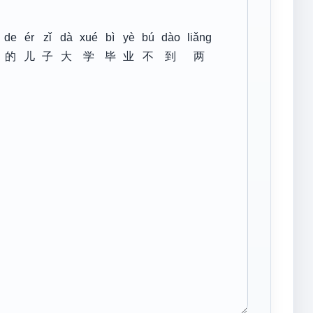
de
ér
zǐ
dà
xué
bì
yè
bú
dào
liǎng
的
儿
子
大
学
毕
业
不
到
两