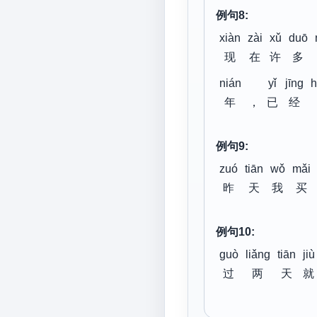
例句8:
xiàn
zài
xǔ
duō
现
在
许
多
nián
yǐ
jīng
h
年
，
已
经
例句9:
zuó
tiān
wǒ
mǎi
昨
天
我
买
例句10:
guò
liǎng
tiān
jiù
过
两
天
就