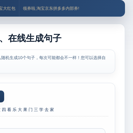
付宝大红包
领券啦,淘宝京东拼多多内部券!
全、在线生成句子
随机生成10个句子，每次可能都会不一样！您可以选择自
这
四
看
乐
大
果
门
三
学
去
家