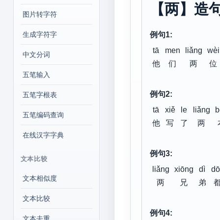
【两】造
图片转字符
生成字符字
例句1:
tā
men
liǎng
wèi
中文分词
他
们
两
位
五笔输入
例句2:
五笔字根表
tā
xiě
le
liǎng
b
五笔编码查询
他
写
了
两
在线汉字字典
例句3:
文本比较
liǎng
xiōng
dì
dō
文本相似度
两
兄
弟
文本比较
例句4:
文本去重