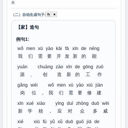
水
（二）自动生成句子:
【家】造句
例句1:
wǒ
men
xū
yào
kāi
fā
xīn
de
néng
我
们
需
要
开
发
新
的
能
yuán
chuàng
zào
xīn
de
gōng
zuò
源
、
创
造
新
的
工
作
gǎng
wèi
wǒ
men
xū
yào
xiū
jiàn
岗
位
，
我
们
需
要
修
建
xīn
xué
xiào
yīng
duì
zhòng
duō
wēi
新
学
校
，
应
对
众
多
威
xié
xiū
fù
yǔ
xǔ
duō
guó
jiā
de