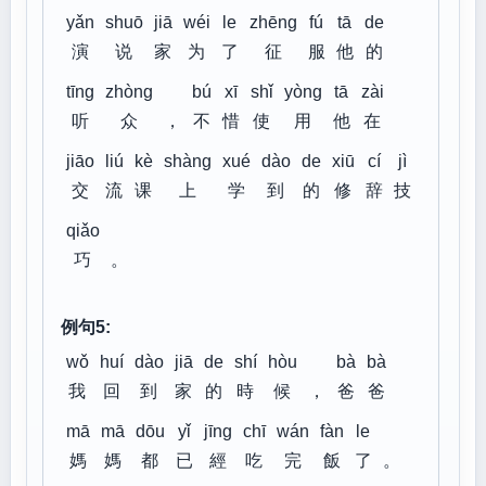
yǎn
shuō
jiā
wéi
le
zhēng
fú
tā
de
演
说
家
为
了
征
服
他
的
tīng
zhòng
bú
xī
shǐ
yòng
tā
zài
听
众
，
不
惜
使
用
他
在
jiāo
liú
kè
shàng
xué
dào
de
xiū
cí
jì
交
流
课
上
学
到
的
修
辞
技
qiǎo
巧
。
例句5:
wǒ
huí
dào
jiā
de
shí
hòu
bà
bà
我
回
到
家
的
時
候
，
爸
爸
mā
mā
dōu
yǐ
jīng
chī
wán
fàn
le
媽
媽
都
已
經
吃
完
飯
了
。