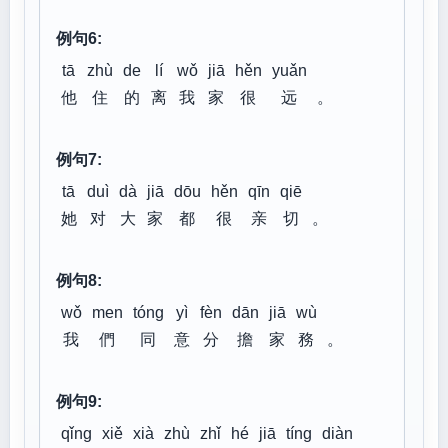
例句6:
tā
zhù
de
lí
wǒ
jiā
hěn
yuǎn
他
住
的
离
我
家
很
远
。
例句7:
tā
duì
dà
jiā
dōu
hěn
qīn
qiē
她
对
大
家
都
很
亲
切
。
例句8:
wǒ
men
tóng
yì
fèn
dān
jiā
wù
我
們
同
意
分
擔
家
務
。
例句9:
qǐng
xiě
xià
zhù
zhǐ
hé
jiā
tíng
diàn