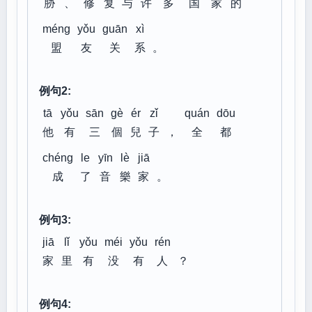
胁
、
修
复
与
许
多
国
家
的
méng
yǒu
guān
xì
盟
友
关
系
。
例句2:
tā
yǒu
sān
gè
ér
zǐ
quán
dōu
他
有
三
個
兒
子
，
全
都
chéng
le
yīn
lè
jiā
成
了
音
樂
家
。
例句3:
jiā
lǐ
yǒu
méi
yǒu
rén
家
里
有
没
有
人
？
例句4: