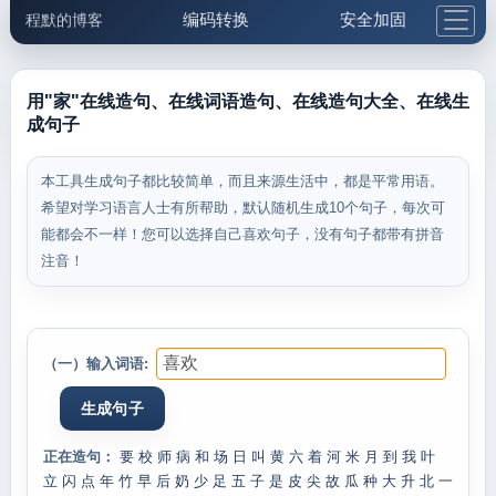
编码转换
安全加固
程默的博客
格式化与前端
网络工具
IP与域名
邮件工具
生活便民
更多工具
用"家"在线造句、在线词语造句、在线造句大全、在线生
成句子
5.1支付宝大红包
本工具生成句子都比较简单，而且来源生活中，都是平常用语。
希望对学习语言人士有所帮助，默认随机生成10个句子，每次可
能都会不一样！您可以选择自己喜欢句子，没有句子都带有拼音
注音！
（一）输入词语:
正在造句：
要
校
师
病
和
场
日
叫
黄
六
着
河
米
月
到
我
叶
立
闪
点
年
竹
早
后
奶
少
足
五
子
是
皮
尖
故
瓜
种
大
升
北
一