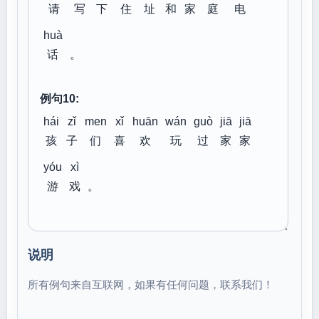
请
写
下
住
址
和
家
庭
电
huà
话
。
例句10:
hái
zǐ
men
xǐ
huān
wán
guò
jiā
jiā
孩
子
们
喜
欢
玩
过
家
家
yóu
xì
游
戏
。
说明
所有例句来自互联网，如果有任何问题，联系我们！