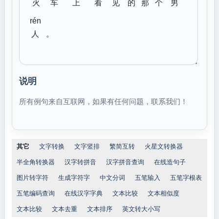
火
车
上
看
见
的
那
个
男
rén
人
。
说明
所有例句来自互联网，如果有任何问题，联系我们！
其它
文字转换
文字竖排
繁简互转
火星文转换器
半全角转换器
汉字转拼音
汉字拼音查询
在线造句子
图片转字符
生成字符字
中文分词
五笔输入
五笔字根表
五笔编码查询
在线汉字字典
文本比较
文本相似度
文本比较
文本去重
文本排序
英文转大小写