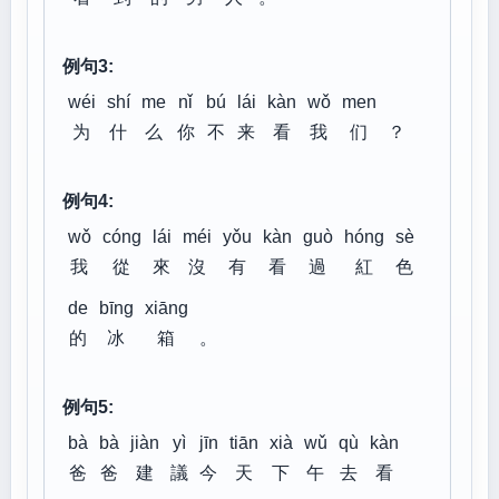
例句3:
wéi
shí
me
nǐ
bú
lái
kàn
wǒ
men
为
什
么
你
不
来
看
我
们
？
例句4:
wǒ
cóng
lái
méi
yǒu
kàn
guò
hóng
sè
我
從
來
沒
有
看
過
紅
色
de
bīng
xiāng
的
冰
箱
。
例句5:
bà
bà
jiàn
yì
jīn
tiān
xià
wǔ
qù
kàn
爸
爸
建
議
今
天
下
午
去
看