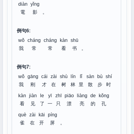
diàn
yǐng
電
影
。
例句6:
wǒ
cháng
cháng
kàn
shū
我
常
常
看
书
。
例句7:
wǒ
gāng
cái
zài
shù
lín
lǐ
sàn
bù
shí
我
刚
才
在
树
林
里
散
步
时
kàn
jiàn
le
yī
zhī
piāo
liàng
de
kǒng
看
见
了
一
只
漂
亮
的
孔
què
zài
kāi
píng
雀
在
开
屏
。