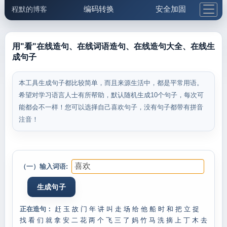
编码转换
安全加固
程默的博客
格式化与前端
网络工具
IP与域名
邮件工具
生活便民
更多工具
用"看"在线造句、在线词语造句、在线造句大全、在线生
成句子
5.1支付宝大红包
本工具生成句子都比较简单，而且来源生活中，都是平常用语。
希望对学习语言人士有所帮助，默认随机生成10个句子，每次可
能都会不一样！您可以选择自己喜欢句子，没有句子都带有拼音
注音！
（一）输入词语:
正在造句：
赶
玉
故
门
年
讲
叫
走
场
给
他
船
时
和
把
立
捉
找
看
们
就
拿
安
二
花
两
个
飞
三
了
妈
竹
马
洗
摘
上
丁
木
去