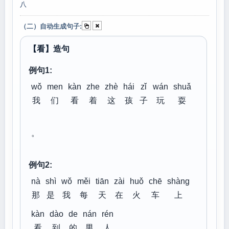
八
（二）自动生成句子:
【看】造句
例句1:
wǒ
men
kàn
zhe
zhè
hái
zǐ
wán
shuǎ
我
们
看
着
这
孩
子
玩
耍
。
例句2:
nà
shì
wǒ
měi
tiān
zài
huǒ
chē
shàng
那
是
我
每
天
在
火
车
上
kàn
dào
de
nán
rén
看
到
的
男
人
。