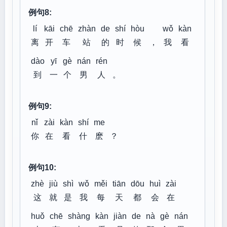
例句8:
lí
kāi
chē
zhàn
de
shí
hòu
wǒ
kàn
离
开
车
站
的
时
候
，
我
看
dào
yī
gè
nán
rén
到
一
个
男
人
。
例句9:
nǐ
zài
kàn
shí
me
你
在
看
什
麽
？
例句10:
zhè
jiù
shì
wǒ
měi
tiān
dōu
huì
zài
这
就
是
我
每
天
都
会
在
huǒ
chē
shàng
kàn
jiàn
de
nà
gè
nán