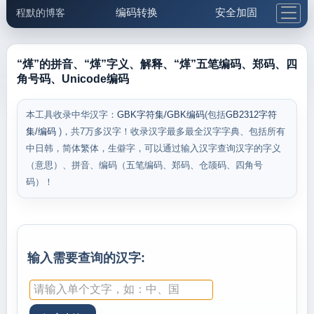
编码转换
安全加固
程默的博客
格式化与前端
网络工具
IP与域名
邮件工具
生活便民
更多工具
“煂”的拼音、“煂”字义、解释、“煂”五笔编码、郑码、四
角号码、Unicode编码
5.1支付宝大红包
本工具收录中华汉字：
GBK字符集/GBK编码
(包括
GB2312字符
集/编码
)，共7万多汉字！收录汉字最多最全汉字字典、包括所有
中日韩，简体繁体，生僻字，可以通过输入汉字查询汉字的字义
（意思）、拼音、编码（五笔编码、郑码、仓颉码、四角号
码）！
输入需要查询的汉字: