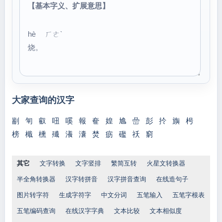
【基本字义、扩展意思】
hè ㄏㄜˋ
烧。
大家查询的汉字
剬
匉
叡
吜
嗘
報
奞
媓
尯
嵒
彭
扵
旟
枵
榜
檝
櫄
殱
瀁
灢
焚
疬
礛
祅
窮
其它
文字转换
文字竖排
繁简互转
火星文转换器
半全角转换器
汉字转拼音
汉字拼音查询
在线造句子
图片转字符
生成字符字
中文分词
五笔输入
五笔字根表
五笔编码查询
在线汉字字典
文本比较
文本相似度