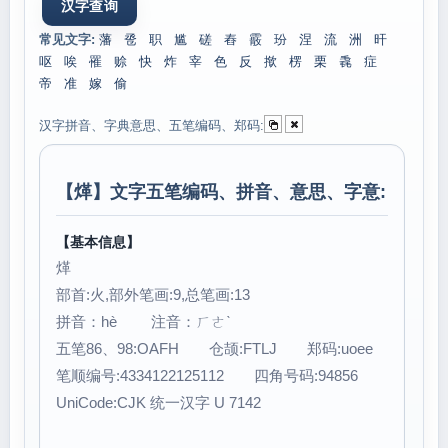
常见文字:
藩
卺
职
尴
磋
舂
霰
玢
涅
流
洲
旰
呕
唉
罹
赊
快
炸
宰
色
反
揿
楞
栗
毳
症
帝
准
嫁
偷
汉字拼音、字典意思、五笔编码、郑码:
【
煂
】文字五笔编码、拼音、意思、字意:
【基本信息】
煂
部首:火,部外笔画:9,总笔画:13
拼音：hè 注音：ㄏㄜˋ
五笔86、98:OAFH 仓颉:FTLJ 郑码:uoee
笔顺编号:4334122125112 四角号码:94856
UniCode:CJK 统一汉字 U 7142