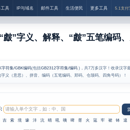
络工具
IP与域名
邮件工具
生活便民
更多工具
5.1支
“皻”字义、解释、“皻”五笔编码、
K字符集/GBK编码
(包括
GB2312字符集/编码
)，共7万多汉字！收录汉字
的字义（意思）、拼音、编码（五笔编码、郑码、仓颉码、四角号码）！
:
吉
索
境
壕
沣
沆
晴
吼
咦
啤
胥
火
寇
牢
裙
钵
遑