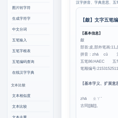
汉字拼音、字典意思、五
图片转字符
生成字符字
【
皻
】文字五笔编
中文分词
【基本信息】
皻
五笔输入
部首:皮,部外笔画:11,
五笔字根表
拼音：zhā cǔ
五笔86:HAEC 五笔
五笔编码查询
笔顺编号:215315251
在线汉字字典
【基本字义、扩展意
文本比较
文本相似度
zhā ㄓㄚˉ
古同[[齇]]。
文本比较
文本去重