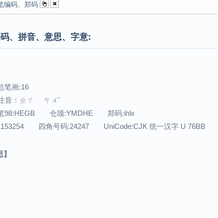
笔编码、郑码:
码、拼音、意思、字意:
总笔画:16
 注音：ㄓㄚ ㄘㄨˇ
98:HEGB 仓颉:YMDHE 郑码:ihlx
1153254 四角号码:24247 UniCode:CJK 统一汉字 U 76BB
思】