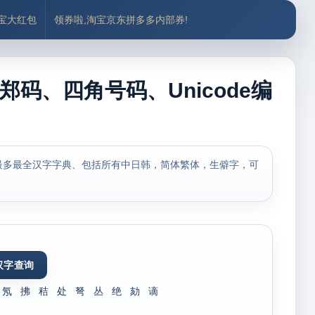
付宝大红包
领券啦,淘宝京东拼多多内部券!
郑码、四角号码、Unicode编
最多最全汉字字典、包括所有中日韩，简体繁体，生僻字，可
氖
拂
秸
处
弩
丛
绝
劾
谪