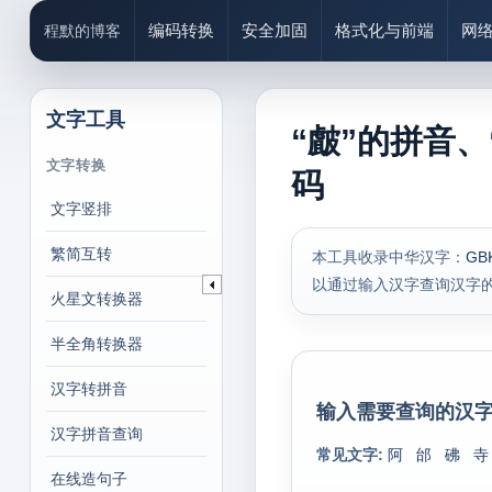
编码转换
安全加固
格式化与前端
网
程默的博客
文字工具
“皻”的拼音、
文字转换
码
文字竖排
繁简互转
本工具收录中华汉字：
GB
以通过输入汉字查询汉字
火星文转换器
半全角转换器
汉字转拼音
输入需要查询的汉字
汉字拼音查询
常见文字:
阿
邰
砩
寺
在线造句子