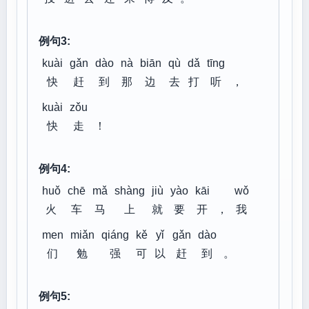
例句3:
kuài
gǎn
dào
nà
biān
qù
dǎ
tīng
快
赶
到
那
边
去
打
听
，
kuài
zǒu
快
走
！
例句4:
huǒ
chē
mǎ
shàng
jiù
yào
kāi
wǒ
火
车
马
上
就
要
开
，
我
men
miǎn
qiáng
kě
yǐ
gǎn
dào
们
勉
强
可
以
赶
到
。
例句5: