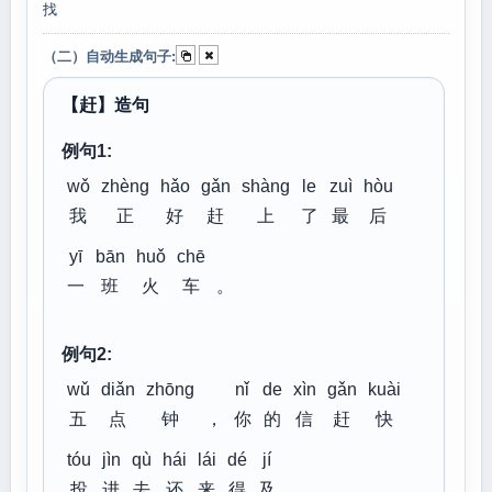
找
（二）自动生成句子:
【赶】造句
例句1:
wǒ
zhèng
hǎo
gǎn
shàng
le
zuì
hòu
我
正
好
赶
上
了
最
后
yī
bān
huǒ
chē
一
班
火
车
。
例句2:
wǔ
diǎn
zhōng
nǐ
de
xìn
gǎn
kuài
五
点
钟
，
你
的
信
赶
快
tóu
jìn
qù
hái
lái
dé
jí
投
进
去
还
来
得
及
。