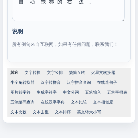
自
动
扶
梯
的
右
边
。
说明
所有例句来自互联网，如果有任何问题，联系我们！
其它
文字转换
文字竖排
繁简互转
火星文转换器
半全角转换器
汉字转拼音
汉字拼音查询
在线造句子
图片转字符
生成字符字
中文分词
五笔输入
五笔字根表
五笔编码查询
在线汉字字典
文本比较
文本相似度
文本比较
文本去重
文本排序
英文转大小写