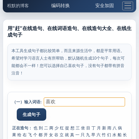
编码转换
安全加固
程默的博客
格式化与前端
网络工具
IP与域名
邮件工具
生活便民
更多工具
用"赶"在线造句、在线词语造句、在线造句大全、在线生
成句子
5.1支付宝大红包
本工具生成句子都比较简单，而且来源生活中，都是平常用语。
希望对学习语言人士有所帮助，默认随机生成10个句子，每次可
能都会不一样！您可以选择自己喜欢句子，没有句子都带有拼音
注音！
（一）输入词语:
正在造句：
也
到
二
两
少
红
捉
想
三
坐
目
丁
月
新
雨
八
病
果
给
右
飞
个
都
开
女
谷
立
就
真
一
只
九
早
六
竹
们
水
船
长