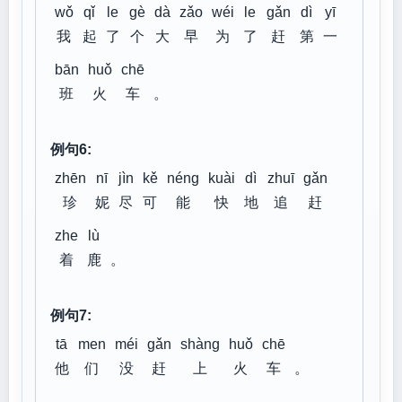
wǒ
qǐ
le
gè
dà
zǎo
wéi
le
gǎn
dì
yī
我
起
了
个
大
早
为
了
赶
第
一
bān
huǒ
chē
班
火
车
。
例句6:
zhēn
nī
jìn
kě
néng
kuài
dì
zhuī
gǎn
珍
妮
尽
可
能
快
地
追
赶
zhe
lù
着
鹿
。
例句7:
tā
men
méi
gǎn
shàng
huǒ
chē
他
们
没
赶
上
火
车
。