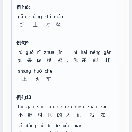
例句8:
gǎn
shàng
shí
máo
赶
上
时
髦
例句9:
rú
guǒ
nǐ
zhuā
jǐn
nǐ
hái
néng
gǎn
如
果
你
抓
紧
，
你
还
能
赶
shàng
huǒ
chē
上
火
车
。
例句10:
bú
gǎn
shí
jiān
de
rén
men
zhàn
zài
不
赶
时
间
的
人
们
站
在
zì
dòng
fú
tī
de
yòu
biān