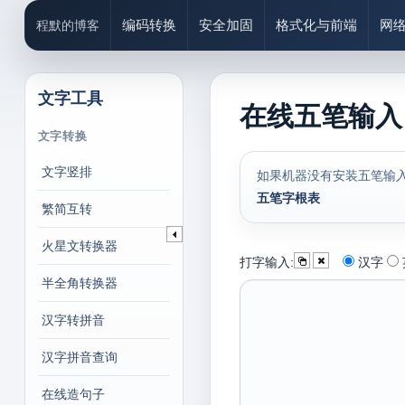
编码转换
安全加固
格式化与前端
网
程默的博客
文字工具
在线五笔输入
文字转换
文字竖排
如果机器没有安装五笔输
五笔字根表
繁简互转
火星文转换器
打字输入:
汉字
半全角转换器
汉字转拼音
汉字拼音查询
在线造句子