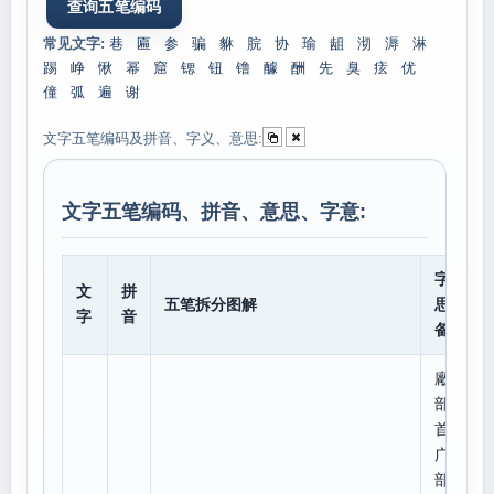
常见文字:
巷
匾
参
骗
貅
脘
协
瑜
龃
沏
溽
淋
踢
峥
愀
幂
窟
锶
钮
镥
醵
酬
先
臭
痃
优
僮
弧
遍
谢
文字五笔编码及拼音、字义、意思:
文字五笔编码、拼音、意思、字意:
字意
文
拼
五笔拆分图解
思、
字
音
备注
廠
部
首:
广,
部外