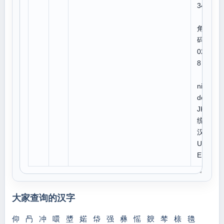
34
四
角号
码:0
024
8
U
niCo
de:C
JK
统一
汉字
U 5
EE0
大家查询的汉字
仰
冎
冲
噮
墏
婼
帒
强
彝
愮
斔
棽
榇
氌