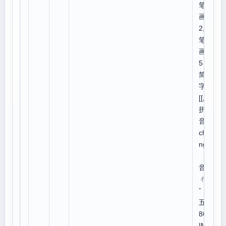
笔
画:1
2,总
笔
画:1
5
简体
字:
[[厂]]
拼
音：
chǎ
ng
注
音：
ㄔㄤ
ˇ
五笔
86:Y
IMT