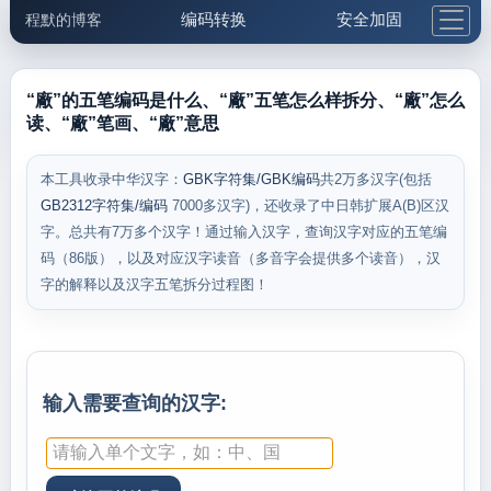
编码转换
安全加固
程默的博客
格式化与前端
网络工具
IP与域名
邮件工具
生活便民
更多工具
“廠”的五笔编码是什么、“廠”五笔怎么样拆分、“廠”怎么
读、“廠”笔画、“廠”意思
5.1支付宝大红包
本工具收录中华汉字：
GBK字符集/GBK编码
共2万多汉字(包括
GB2312字符集/编码
7000多汉字)，还收录了中日韩扩展A(B)区汉
字。总共有7万多个汉字！通过输入汉字，查询汉字对应的五笔编
码（86版），以及对应汉字读音（多音字会提供多个读音），汉
字的解释以及汉字五笔拆分过程图！
输入需要查询的汉字: