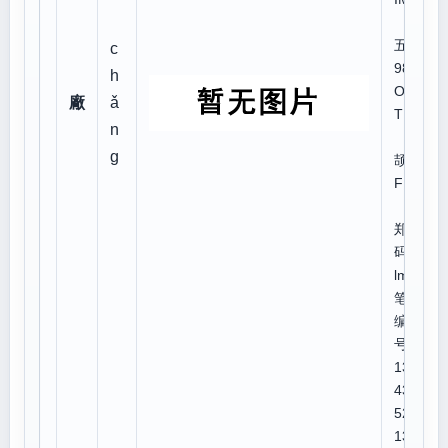
五笔
c
98:
h
OIM
廠
ǎ
T
n
仓
g
颉:I
FBK
郑
码:tg
lm
笔顺
编
号:4
132
432
525
131