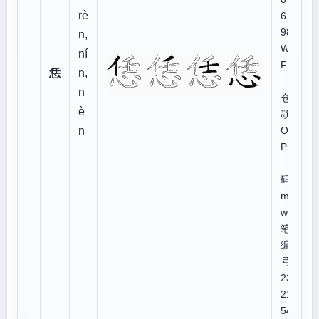
rè
6、
98:
n,
WT
ní
FN
恁
n,
n
仓
è
颉:
n
OG
P
郑
码:n
mb
w
笔顺
编
号:3
231
214
544