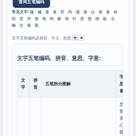
常见文字:
藤
碱
斐
泰
邢
丙
瑙
灌
沾
濮
暴
啃
喧
思
岸
慢
悔
悯
糁
铙
犴
质
鸷
栩
板
冶
阚
交
瘤
紊
文字五笔编码及拼音、字义、意思:
文字五笔编码、拼音、意思、字意:
字意
文
拼
五笔拆分图解
思、
字
音
备注
恁
部
首:
心,
部外