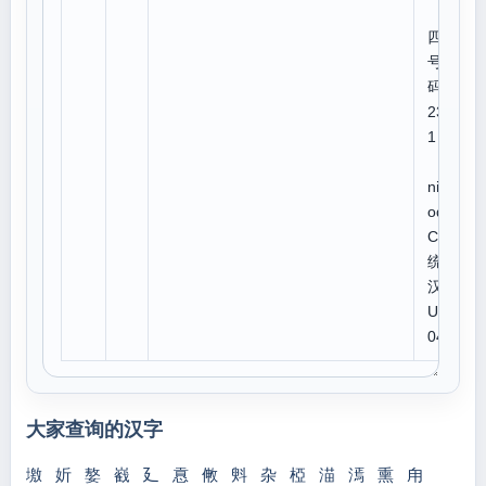
四角
号
码:2
233
1
U
niC
ode:
CJK
统一
汉字
U 6
041
大家查询的汉字
墽
妡
嫯
巀
廴
慐
敒
斞
杂
椏
渵
漹
熏
甪