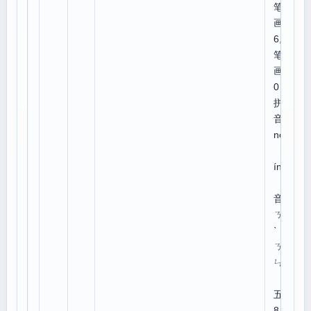
笔
画:
6,总
笔
画:1
0
拼
音：
nèn
n
ín
注
音：
ㄋㄣ
ˋ
ㄋㄧ
ㄣˊ
五笔
8