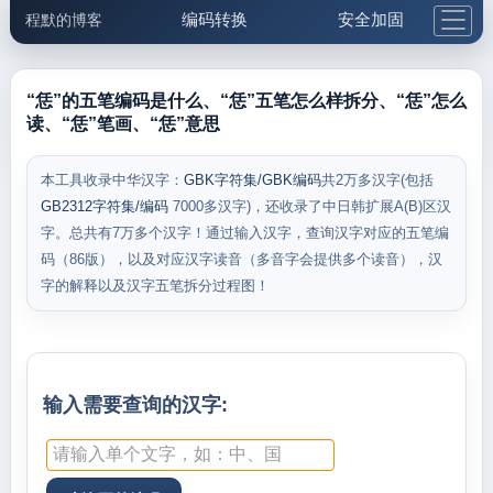
编码转换
安全加固
程默的博客
格式化与前端
网络工具
IP与域名
邮件工具
生活便民
更多工具
“恁”的五笔编码是什么、“恁”五笔怎么样拆分、“恁”怎么
读、“恁”笔画、“恁”意思
5.1支付宝大红包
本工具收录中华汉字：
GBK字符集/GBK编码
共2万多汉字(包括
GB2312字符集/编码
7000多汉字)，还收录了中日韩扩展A(B)区汉
字。总共有7万多个汉字！通过输入汉字，查询汉字对应的五笔编
码（86版），以及对应汉字读音（多音字会提供多个读音），汉
字的解释以及汉字五笔拆分过程图！
输入需要查询的汉字: