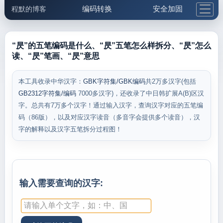
编码转换
安全加固
程默的博客
格式化与前端
网络工具
IP与域名
邮件工具
生活便民
更多工具
“昃”的五笔编码是什么、“昃”五笔怎么样拆分、“昃”怎么
读、“昃”笔画、“昃”意思
5.1支付宝大红包
本工具收录中华汉字：
GBK字符集/GBK编码
共2万多汉字(包括
GB2312字符集/编码
7000多汉字)，还收录了中日韩扩展A(B)区汉
字。总共有7万多个汉字！通过输入汉字，查询汉字对应的五笔编
码（86版），以及对应汉字读音（多音字会提供多个读音），汉
字的解释以及汉字五笔拆分过程图！
输入需要查询的汉字: