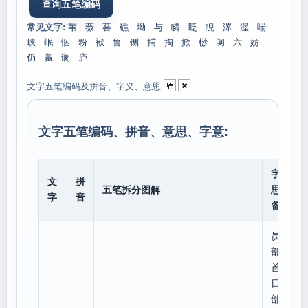
常见文字:
苇
薇
蕃
礁
坳
与
瞵
眨
睨
漯
渥
喘
峡
岷
悃
粉
袱
鲁
铡
捕
掏
掀
桫
阒
六
妨
仍
蠃
谰
庐
文字五笔编码及拼音、字义、意思:
文字五笔编码、拼音、意思、字意:
字意
文
拼
五笔拆分图解
思、
字
音
备注
昃
部
首:
日,
部外