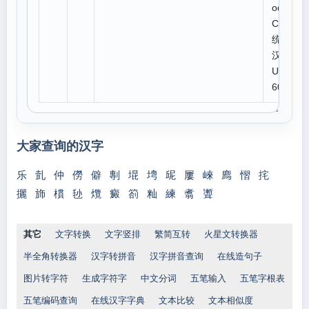
ode:
CJK
统一
汉字
U 6
603
大家查询的汉字
乐
亄
仲
僗
僻
剸
堒
塆
屔
屢
崍
廌
慴
挓
攦
斾
樌
毜
爦
癜
箚
籼
練
翥
聻
其它
文字转换
文字竖排
繁简互转
火星文转换器
半全角转换器
汉字转拼音
汉字拼音查询
在线造句子
图片转字符
生成字符字
中文分词
五笔输入
五笔字根表
五笔编码查询
在线汉字字典
文本比较
文本相似度