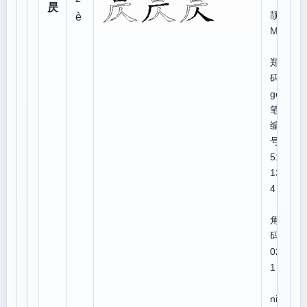
昃
颉:A
è
MO
郑
码:k
god
笔顺
编
号:2
511
133
4
四
角号
码:6
028
1
U
niC