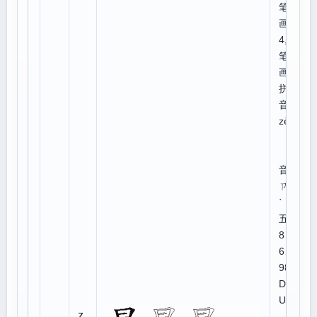
笔
画:
4,总
笔
画:8
拼
音：
zè
注
音：
ㄗㄜ
ˋ
五笔
8
6、
98:J
DW
U
z
仓