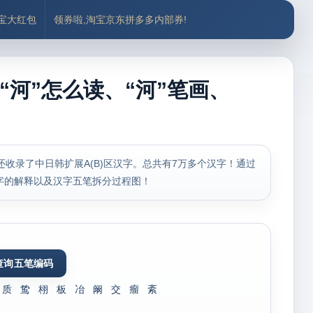
付宝大红包
领券啦,淘宝京东拼多多内部券!
“河”怎么读、“河”笔画、
，还收录了中日韩扩展A(B)区汉字。总共有7万多个汉字！通过
字的解释以及汉字五笔拆分过程图！
质
鸷
栩
板
冶
阚
交
瘤
紊