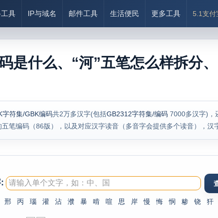
络工具
IP与域名
邮件工具
生活便民
更多工具
5.1支
编码是什么、“河”五笔怎么样拆分、
K字符集/GBK编码
共2万多汉字(包括
GB2312字符集/编码
7000多汉字)
的五笔编码（86版），以及对应汉字读音（多音字会提供多个读音），汉
:
邢
丙
瑙
灌
沾
濮
暴
啃
喧
思
岸
慢
悔
悯
糁
铙
犴