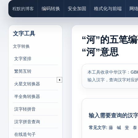
编码转换
安全加固
格式化与前端
网
程默的博客
文字工具
“河”的五笔
文字转换
“河”意思
文字竖排
繁简互转
本工具收录中华汉字：
GB
输入汉字，查询汉字对应
火星文转换器
半全角转换器
汉字转拼音
输入需要查询的汉字
汉字拼音查询
常见文字:
藤
碱
斐
泰
在线造句子