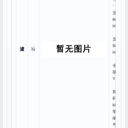
ˊ
五笔
86:I
HAL
五笔
98:I
瀘
lú
HLL
仓
颉:E
YPT
郑
码:vi
kl
笔顺
编
号:4