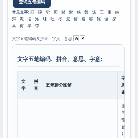
常见文字:
匪
隍
驴
厉
鬏
髫
感
毂
壕
王
噩
盹
洱
泥
汹
洛
蜾
吐
岑
尼
惦
裕
窑
钷
镛
探
臬
剪
毕
谅
文字五笔编码及拼音、字义、意思:
文字五笔编码、拼音、意思、字意:
字意
文
拼
五笔拆分图解
思、
字
音
备注
瀘
简体
部
首:
氵,