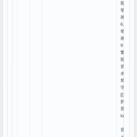
部外
笔
画:1
6,总
笔
画:1
9
繁体
部
首:
水
简体
字:
[[泸]]
拼
音：
lú
注
音：
ㄌㄨ