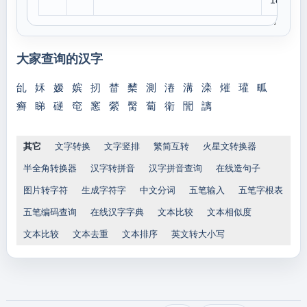
18
大家查询的汉字
乨
姀
嫒
嫔
扨
榃
櫫
測
湷
溝
滦
熣
瓘
畖
癣
睇
磀
窀
窸
縈
臋
蔔
衛
誾
謧
其它
文字转换
文字竖排
繁简互转
火星文转换器
半全角转换器
汉字转拼音
汉字拼音查询
在线造句子
图片转字符
生成字符字
中文分词
五笔输入
五笔字根表
五笔编码查询
在线汉字字典
文本比较
文本相似度
文本比较
文本去重
文本排序
英文转大小写