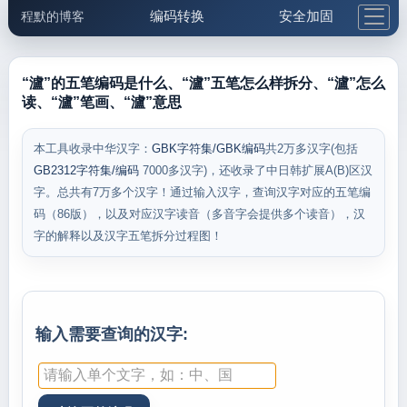
编码转换
安全加固
程默的博客
格式化与前端
网络工具
IP与域名
邮件工具
生活便民
更多工具
“瀘”的五笔编码是什么、“瀘”五笔怎么样拆分、“瀘”怎么
读、“瀘”笔画、“瀘”意思
5.1支付宝大红包
本工具收录中华汉字：
GBK字符集/GBK编码
共2万多汉字(包括
GB2312字符集/编码
7000多汉字)，还收录了中日韩扩展A(B)区汉
字。总共有7万多个汉字！通过输入汉字，查询汉字对应的五笔编
码（86版），以及对应汉字读音（多音字会提供多个读音），汉
字的解释以及汉字五笔拆分过程图！
输入需要查询的汉字: