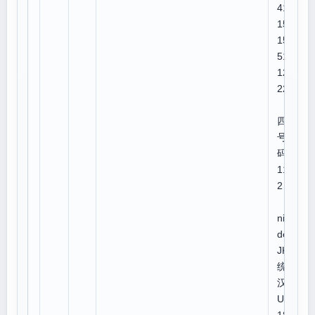
412
153
152
512
125
221
四角
号
码:3
111
2
U
niCo
de:C
JK
统一
汉字
U 70