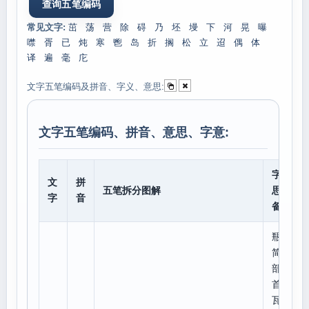
常见文字:
茁
荡
营
除
碍
乃
坯
墁
下
河
晃
曝
噤
胥
已
炖
寒
鬯
岛
折
搁
松
立
迢
偶
体
译
遍
毫
庀
文字五笔编码及拼音、字义、意思:
文字五笔编码、拼音、意思、字意:
字意
文
拼
五笔拆分图解
思、
字
音
备注
瓶
简体
部
首:
瓦,