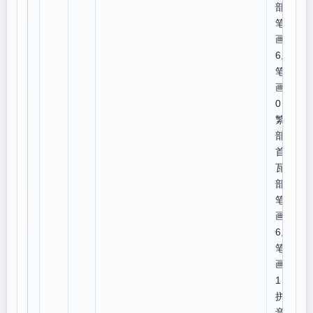
部外
笔
画:
6,总
笔
画:1
0
繁体
部
首:
瓦,
部外
笔
画:
6,总
笔
画:1
1
拼
音：