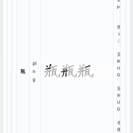
píng
注
音：
ㄆㄧ
ㄥˊ
五笔
86:
pí
UA
瓶
n
GN
g
五笔
98:
UA
GY
仓
颉:T