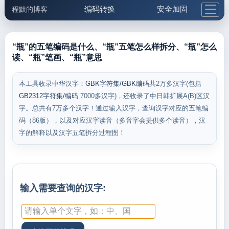
编码转换
安全加固
程默的博客
格式化与前端
网络工具
IP与域名
邮件工具
生活便民
更多工具
“瓶”的五笔编码是什么、“瓶”五笔怎么样拆分、“瓶”怎么
读、“瓶”笔画、“瓶”意思
5.1支付宝大红包
本工具收录中华汉字：
GBK字符集/GBK编码
共2万多汉字(包括
GB2312字符集/编码
7000多汉字)，还收录了中日韩扩展A(B)区汉
字。总共有7万多个汉字！通过输入汉字，查询汉字对应的五笔编
码（86版），以及对应汉字读音（多音字会提供多个读音），汉
字的解释以及汉字五笔拆分过程图！
输入需要查询的汉字: