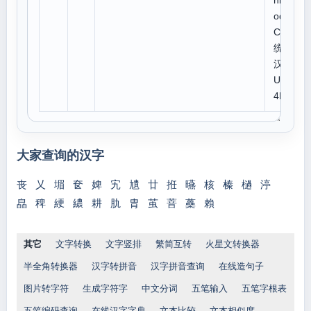
niC
ode:
CJK
统一
汉字
U 7
4F6
大家查询的汉字
丧
乂
堳
奁
婢
宄
尵
廿
拰
曣
核
榛
檛
渟
皛
稗
綆
繷
耕
肍
胄
茧
萻
蘽
賴
其它
文字转换
文字竖排
繁简互转
火星文转换器
半全角转换器
汉字转拼音
汉字拼音查询
在线造句子
图片转字符
生成字符字
中文分词
五笔输入
五笔字根表
五笔编码查询
在线汉字字典
文本比较
文本相似度