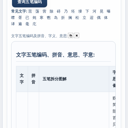
常见文字:
茁
荡
营
除
碍
乃
坯
墁
下
河
晃
曝
噤
胥
已
炖
寒
鬯
岛
折
搁
松
立
迢
偶
体
译
遍
毫
庀
文字五笔编码及拼音、字义、意思:
文字五笔编码、拼音、意思、字意:
字意
文
拼
五笔拆分图解
思、
字
音
备注
贶
简体
部
首:
贝,