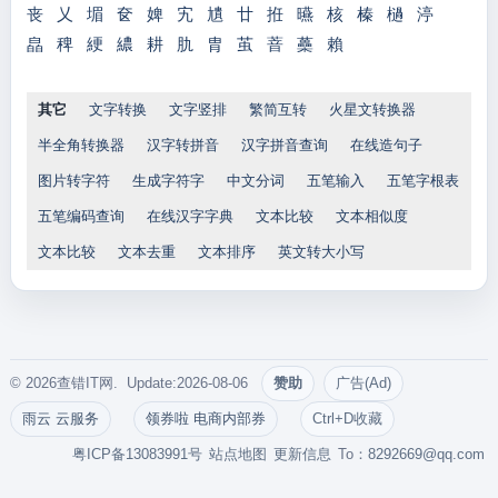
丧
乂
堳
奁
婢
宄
尵
廿
拰
曣
核
榛
檛
渟
皛
稗
綆
繷
耕
肍
胄
茧
萻
蘽
賴
其它
文字转换
文字竖排
繁简互转
火星文转换器
半全角转换器
汉字转拼音
汉字拼音查询
在线造句子
图片转字符
生成字符字
中文分词
五笔输入
五笔字根表
五笔编码查询
在线汉字字典
文本比较
文本相似度
文本比较
文本去重
文本排序
英文转大小写
© 2026查错IT网. Update:2026-08-06
赞助
广告(Ad)
雨云 云服务
领券啦 电商内部券
Ctrl+D收藏
粤ICP备13083991号
站点地图
更新信息
To：
8292669@qq.com