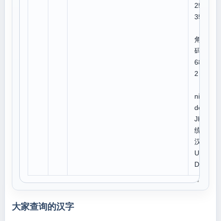
251
35
四
角号
码:7
681
2
U
niCo
de:C
JK
统一
汉字
U 8
D36
大家查询的汉字