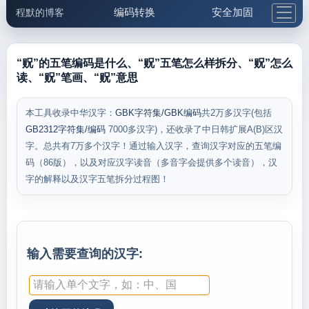
编码转换
安全加固
程默的博客
格式化与前端
网络工具
IP与域名
邮件工具
生活便民
更多工具
“贶”的五笔编码是什么、“贶”五笔怎么样拆分、“贶”怎么
读、“贶”笔画、“贶”意思
5.1支付宝大红包
本工具收录中华汉字：
GBK字符集/GBK编码
共2万多汉字(包括
GB2312字符集/编码
7000多汉字)，还收录了中日韩扩展A(B)区汉
字。总共有7万多个汉字！通过输入汉字，查询汉字对应的五笔编
码（86版），以及对应汉字读音（多音字会提供多个读音），汉
字的解释以及汉字五笔拆分过程图！
输入需要查询的汉字: