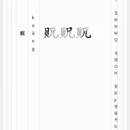
五笔
k
86、
u
98:
贶
à
MK
QN
n
g
仓
颉:B
OR
HU
郑
码:lo
jr
笔顺
编
号:2
534