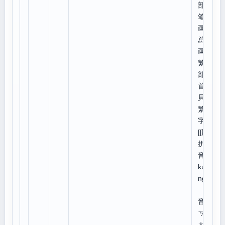
部外
笔
画:5,
总笔
画:9
繁体
部
首:
貝
繁体
字:
[[貺]]
拼
音：
kuà
ng
注
音：
ㄎㄨ
ㄤˋ