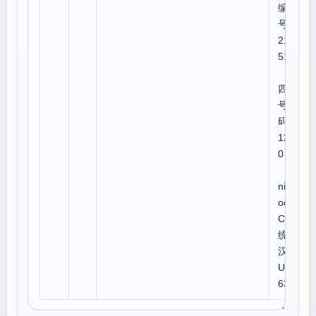
编
号:5
212
512
四角
号
码:7
122
0
U
niC
ode:
CJK
统一
汉字
U+9
63F