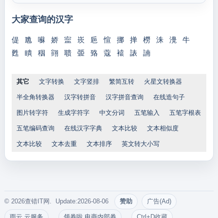
大家查询的汉字
偍
卼
囌
娇
寍
崁
巵
愃
挪
掸
橯
洙
灚
牛
甦
瞶
秵
翧
聩
臦
臵
蔻
褤
諘
諵
其它
文字转换
文字竖排
繁简互转
火星文转换器
半全角转换器
汉字转拼音
汉字拼音查询
在线造句子
图片转字符
生成字符字
中文分词
五笔输入
五笔字根表
五笔编码查询
在线汉字字典
文本比较
文本相似度
文本比较
文本去重
文本排序
英文转大小写
© 2026查错IT网. Update:2026-08-06
赞助
广告(Ad)
雨云 云服务
领券啦 电商内部券
Ctrl+D收藏