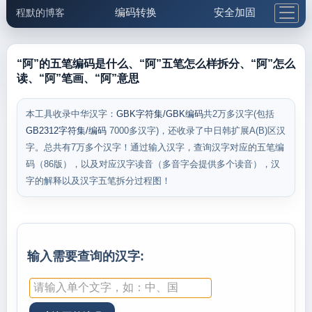
编码转换
安全加固
程默的博客
格式化与前端
网络工具
IP与域名
邮件工具
生活便民
更多工具
“阿”的五笔编码是什么、“阿”五笔怎么样拆分、“阿”怎么
读、“阿”笔画、“阿”意思
5.1支付宝大红包
本工具收录中华汉字：
GBK字符集/GBK编码
共2万多汉字(包括
GB2312字符集/编码
7000多汉字)，还收录了中日韩扩展A(B)区汉
字。总共有7万多个汉字！通过输入汉字，查询汉字对应的五笔编
码（86版），以及对应汉字读音（多音字会提供多个读音），汉
字的解释以及汉字五笔拆分过程图！
输入需要查询的汉字: