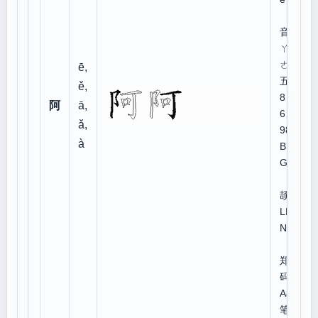
注
音：
ㄚ
ㄜ
ē,
五笔
ě,
8
阿
ā,
6、
ǎ,
98:
à
BSK
G
仓
颉:N
LM
NR
郑
码:Y
AJ
笔顺