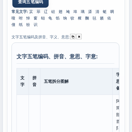
常见文字:
苁
荜
辽
硅
翅
埯
埠
璃
滠
清
蜓
啁
嗖
咐
悼
窗
钼
龟
馅
饷
铰
桠
酗
毡
籁
佑
僮
纸
纷
识
文字五笔编码及拼音、字义、意思:
文字五笔编码、拼音、意思、字意:
字意
文
拼
五笔拆分图解
思、
字
音
备注
阿
简体
部
首:
阝,