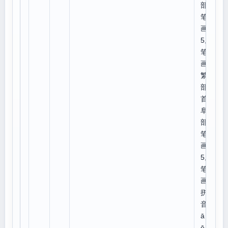
部外
笔
画:
5,总
笔
画:7
繁体
部
首:
阜,
部外
笔
画:
5,总
笔
画:8
拼
音：
ā
ē