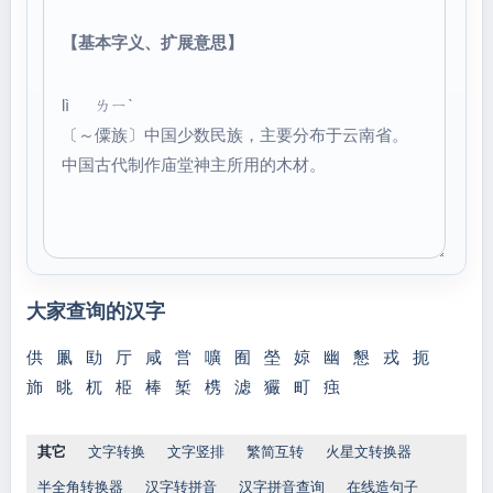
【基本字义、扩展意思】
lì ㄌㄧˋ
〔～僳族〕中国少数民族，主要分布于云南省。
中国古代制作庙堂神主所用的木材。
大家查询的汉字
供
凲
劻
厅
咸
営
嚝
囿
塋
婛
幽
懇
戎
扼
斾
晀
杌
栕
棒
椠
槜
滤
玁
町
痋
其它
文字转换
文字竖排
繁简互转
火星文转换器
半全角转换器
汉字转拼音
汉字拼音查询
在线造句子