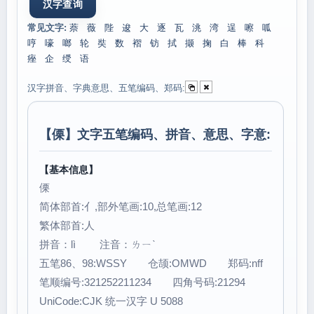
常见文字:
萘
薇
陛
逡
大
逐
瓦
洮
湾
逞
嚓
呱
哼
嚎
啷
轮
奘
数
褶
钫
拭
撷
掬
白
棒
科
痤
企
绶
语
汉字拼音、字典意思、五笔编码、郑码:
【
傈
】文字五笔编码、拼音、意思、字意:
【基本信息】
傈
简体部首:亻,部外笔画:10,总笔画:12
繁体部首:人
拼音：lì 注音：ㄌㄧˋ
五笔86、98:WSSY 仓颉:OMWD 郑码:nff
笔顺编号:321252211234 四角号码:21294
UniCode:CJK 统一汉字 U 5088