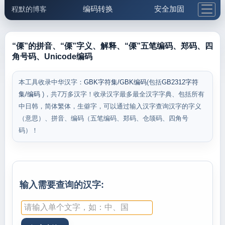
编码转换
安全加固
程默的博客
格式化与前端
网络工具
IP与域名
邮件工具
生活便民
更多工具
“傈”的拼音、“傈”字义、解释、“傈”五笔编码、郑码、四
角号码、Unicode编码
5.1支付宝大红包
本工具收录中华汉字：
GBK字符集/GBK编码
(包括
GB2312字符
集/编码
)，共7万多汉字！收录汉字最多最全汉字字典、包括所有
中日韩，简体繁体，生僻字，可以通过输入汉字查询汉字的字义
（意思）、拼音、编码（五笔编码、郑码、仓颉码、四角号
码）！
输入需要查询的汉字: