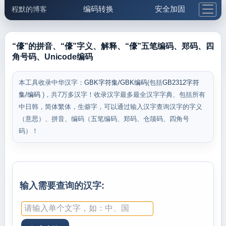
编码转换
安全加固
程默的博客
格式化与前端
网络工具
IP与域名
邮件工具
生活便民
更多工具
“儫”的拼音、“儫”字义、解释、“儫”五笔编码、郑码、四
角号码、Unicode编码
5.1支付宝大红包
本工具收录中华汉字：
GBK字符集/GBK编码
(包括
GB2312字符
集/编码
)，共7万多汉字！收录汉字最多最全汉字字典、包括所有
中日韩，简体繁体，生僻字，可以通过输入汉字查询汉字的字义
（意思）、拼音、编码（五笔编码、郑码、仓颉码、四角号
码）！
输入需要查询的汉字: