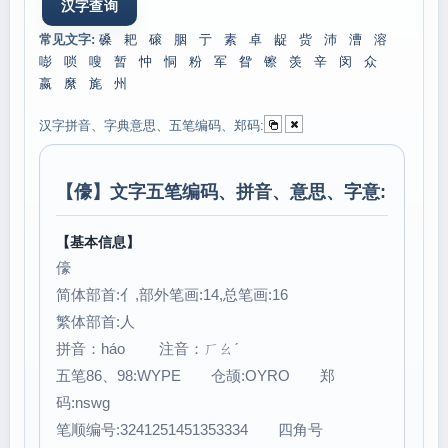
常见文字:
磉
耙
磙
胭
亍
素
卓
龊
赀
沛
漕
溶
嘭
唢
嗖
暂
忡
恫
粉
军
眢
镲
羡
辛
闵
众
嬴
縻
旄
州
汉字拼音、字典意思、五笔编码、郑码:
【
儫
】文字五笔编码、拼音、意思、字意:
【基本信息】
儫
简体部首:亻,部外笔画:14,总笔画:16
繁体部首:人
拼音：háo 注音：ㄏㄠˊ
五笔86、98:WYPE 仓颉:OYRO 郑
码:nswg
笔顺编号:3241251451353334 四角号