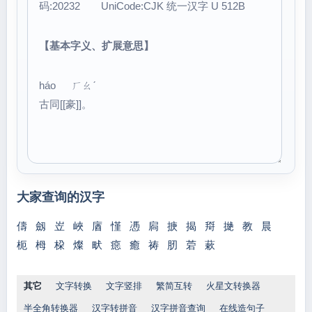
码:20232 UniCode:CJK 统一汉字 U 512B
【基本字义、扩展意思】
háo ㄏㄠˊ
古同[[豪]]。
大家查询的汉字
儔
劔
岦
峽
庮
慬
慿
扄
掶
揭
搿
撧
教
晨
枙
栂
桗
燦
畎
癋
癒
祷
肕
菪
蔌
其它
文字转换
文字竖排
繁简互转
火星文转换器
半全角转换器
汉字转拼音
汉字拼音查询
在线造句子