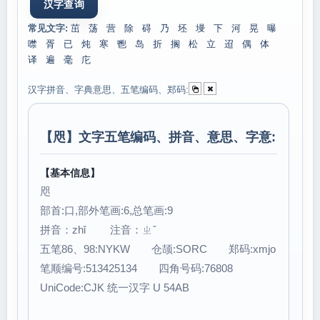
常见文字:
茁
荡
营
除
碍
乃
坯
墁
下
河
晃
曝
噤
胥
已
炖
寒
鬯
岛
折
搁
松
立
迢
偶
体
译
遍
毫
庀
汉字拼音、字典意思、五笔编码、郑码:
【
咫
】文字五笔编码、拼音、意思、字意:
【基本信息】
咫
部首:口,部外笔画:6,总笔画:9
拼音：zhǐ 注音：ㄓˇ
五笔86、98:NYKW 仓颉:SORC 郑码:xmjo
笔顺编号:513425134 四角号码:76808
UniCode:CJK 统一汉字 U 54AB