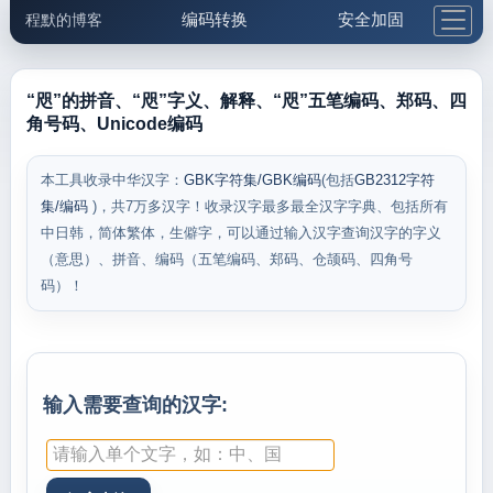
编码转换
安全加固
程默的博客
格式化与前端
网络工具
IP与域名
邮件工具
生活便民
更多工具
“咫”的拼音、“咫”字义、解释、“咫”五笔编码、郑码、四
角号码、Unicode编码
5.1支付宝大红包
本工具收录中华汉字：
GBK字符集/GBK编码
(包括
GB2312字符
集/编码
)，共7万多汉字！收录汉字最多最全汉字字典、包括所有
中日韩，简体繁体，生僻字，可以通过输入汉字查询汉字的字义
（意思）、拼音、编码（五笔编码、郑码、仓颉码、四角号
码）！
输入需要查询的汉字: