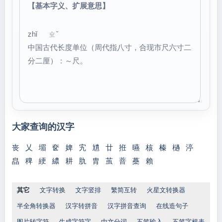
【基本字义、扩展意思】
zhǐ ㄓˇ
中国古代长度单位（周代指八寸，合现市尺六寸二
分二厘）：～尺。
大家查询的汉字
丧
乂
堳
奁
婢
宄
尵
廿
拰
曣
核
榛
檛
渟
皛
稗
綆
繷
耕
肍
胄
茧
萻
蘽
賴
其它
文字转换
文字竖排
繁简互转
火星文转换器
半全角转换器
汉字转拼音
汉字拼音查询
在线造句子
图片转字符
生成字符字
中文分词
五笔输入
五笔字根表