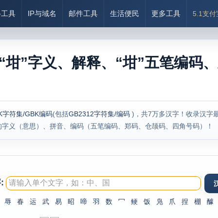
络工具
IP与域名
邮件工具
生活便民
更多工具
5.1支
“坩”字义、解释、“坩”五笔编码、
K字符集/GBK编码
(包括
GB2312字符集/编码
)，共7万多汉字！收录汉字
的字义（意思）、拼音、编码（五笔编码、郑码、仓颉码、四角号码）！
:
辱
春
运
武
易
昭
啼
羽
数
冖
鲠
饭
凫
爪
捏
棚
醵