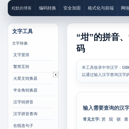
编码转换
安全加固
格式化与前端
网
程默的博客
文字工具
“坩”的拼音、
文字转换
码
文字竖排
繁简互转
本工具收录中华汉字：
GB
以通过输入汉字查询汉字
火星文转换器
半全角转换器
汉字转拼音
输入需要查询的汉字
汉字拼音查询
常见文字:
苈
院
驯
厝
在线造句子