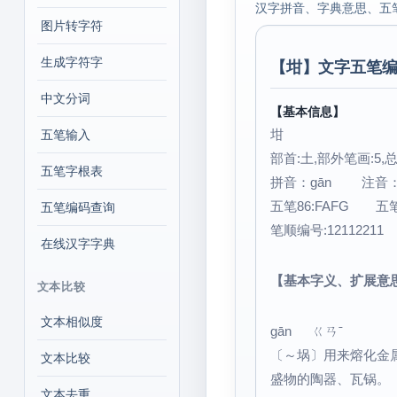
汉字拼音、字典意思、五
图片转字符
生成字符字
【
坩
】文字五笔编
中文分词
【基本信息】
坩
五笔输入
部首:土,部外笔画:5,总
五笔字根表
拼音：gān 注
五笔86:FAFG 五
五笔编码查询
笔顺编号:12112211
在线汉字字典
【基本字义、扩展意
文本比较
文本相似度
gān ㄍㄢˉ
〔～埚〕用来熔化金
文本比较
盛物的陶器、瓦锅。
文本去重