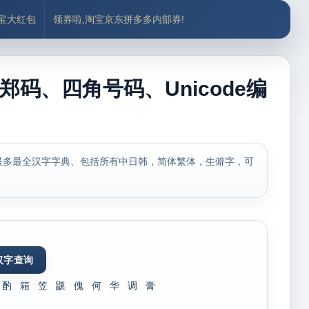
付宝大红包
领券啦,淘宝京东拼多多内部券!
郑码、四角号码、Unicode编
最多最全汉字字典、包括所有中日韩，简体繁体，生僻字，可
酌
箱
笠
鼷
傀
何
华
调
膏