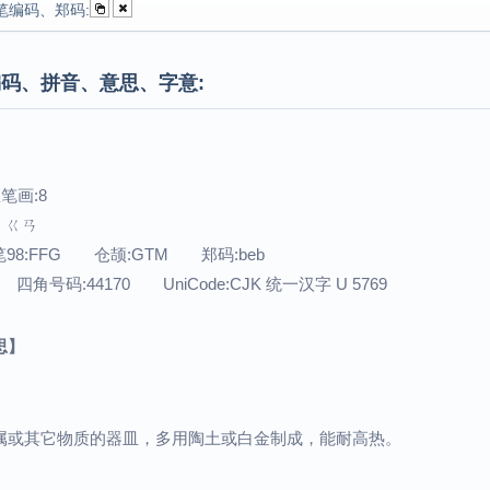
笔编码、郑码:
码、拼音、意思、字意:
笔画:8
音：ㄍㄢ
笔98:FFG 仓颉:GTM 郑码:beb
 四角号码:44170 UniCode:CJK 统一汉字 U 5769
思】
属或其它物质的器皿，多用陶土或白金制成，能耐高热。