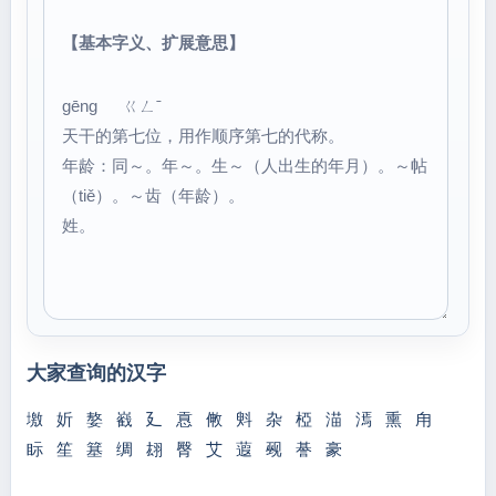
【基本字义、扩展意思】
gēng ㄍㄥˉ
天干的第七位，用作顺序第七的代称。
年龄：同～。年～。生～（人出生的年月）。～帖
（tiě）。～齿（年龄）。
姓。
大家查询的汉字
墽
妡
嫯
巀
廴
慐
敒
斞
杂
椏
渵
漹
熏
甪
眎
笙
簊
绸
翃
臀
艾
蕸
觋
諅
豪