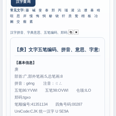
常见文字:
藤
碱
斐
泰
邢
丙
瑙
灌
沾
濮
暴
啃
喧
思
岸
慢
悔
悯
糁
铙
犴
质
鸷
栩
板
冶
阚
交
瘤
紊
汉字拼音、字典意思、五笔编码、郑码:
【
庚
】文字五笔编码、拼音、意思、字意:
【基本信息】
庚
部首:广,部外笔画:5,总笔画:8
拼音：gēng 注音：ㄍㄥ
五笔86:YVWI 五笔98:OVWI 仓颉:ILO
郑码:tgxo
笔顺编号:41351134 四角号码:00287
UniCode:CJK 统一汉字 U 5E9A