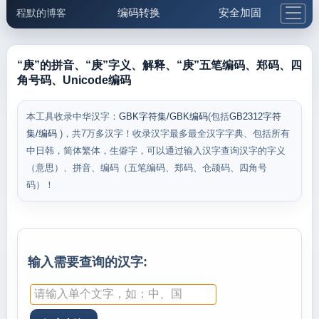
编码转换
安全加固
程默的博客
格式化与前端
网络工具
IP与域名
邮件工具
生活便民
更多工具
“庚”的拼音、“庚”字义、解释、“庚”五笔编码、郑码、四
角号码、Unicode编码
5.1支付宝大红包
本工具收录中华汉字：
GBK字符集/GBK编码
(包括
GB2312字符
集/编码
)，共7万多汉字！收录汉字最多最全汉字字典、包括所有
中日韩，简体繁体，生僻字，可以通过输入汉字查询汉字的字义
（意思）、拼音、编码（五笔编码、郑码、仓颉码、四角号
码）！
输入需要查询的汉字: