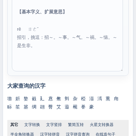
【基本字义、扩展意思】
rě ㄖㄜˇ
招引，挑逗：招～。～事。～气。～祸。～恼。～
是生非。
大家查询的汉字
墽
妡
嫯
巀
廴
慐
敒
斞
杂
椏
渵
漹
熏
甪
眎
笙
簊
绸
翃
臀
艾
蕸
觋
諅
豪
其它
文字转换
文字竖排
繁简互转
火星文转换器
半全角转换器
汉字转拼音
汉字拼音查询
在线造句子