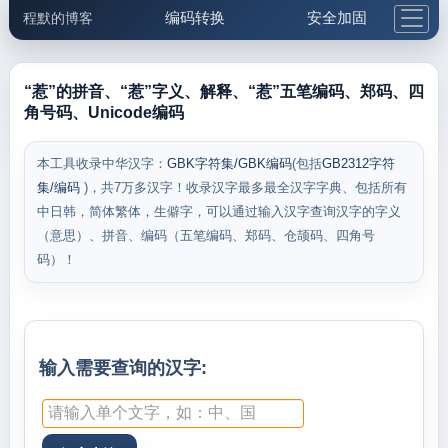
编码转换
安全加固
程默的博客
格式化与前端
网络工具
IP与域名
邮件工具
生活便民
更多工具
“惹”的拼音、“惹”字义、解释、“惹”五笔编码、郑码、四
角号码、Unicode编码
5.1支付宝大红包
本工具收录中华汉字：
GBK字符集/GBK编码
(包括
GB2312字符
集/编码
)，共7万多汉字！收录汉字最多最全汉字字典、包括所有
中日韩，简体繁体，生僻字，可以通过输入汉字查询汉字的字义
（意思）、拼音、编码（五笔编码、郑码、仓颉码、四角号
码）！
输入需要查询的汉字: