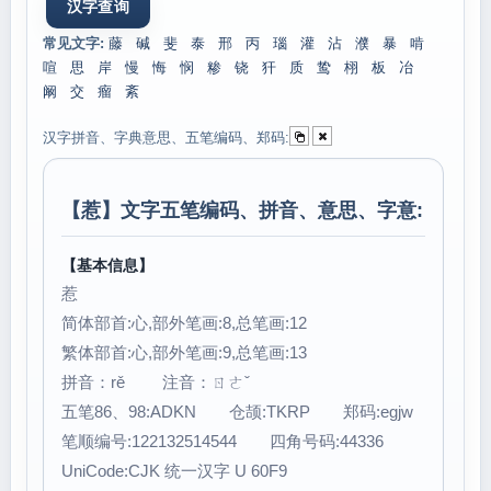
常见文字:
藤
碱
斐
泰
邢
丙
瑙
灌
沾
濮
暴
啃
喧
思
岸
慢
悔
悯
糁
铙
犴
质
鸷
栩
板
冶
阚
交
瘤
紊
汉字拼音、字典意思、五笔编码、郑码:
【
惹
】文字五笔编码、拼音、意思、字意:
【基本信息】
惹
简体部首:心,部外笔画:8,总笔画:12
繁体部首:心,部外笔画:9,总笔画:13
拼音：rě 注音：ㄖㄜˇ
五笔86、98:ADKN 仓颉:TKRP 郑码:egjw
笔顺编号:122132514544 四角号码:44336
UniCode:CJK 统一汉字 U 60F9