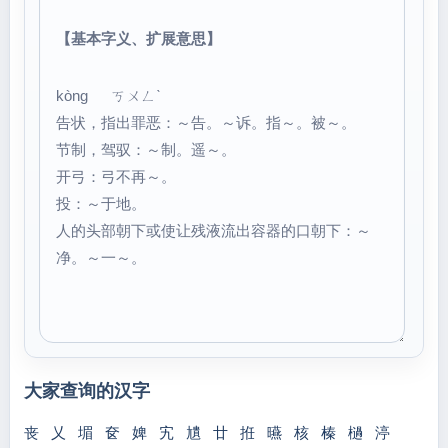
【基本字义、扩展意思】
kòng ㄎㄨㄥˋ
告状，指出罪恶：～告。～诉。指～。被～。
节制，驾驭：～制。遥～。
开弓：弓不再～。
投：～于地。
人的头部朝下或使让残液流出容器的口朝下：～
净。～一～。
大家查询的汉字
丧
乂
堳
奁
婢
宄
尵
廿
拰
曣
核
榛
檛
渟