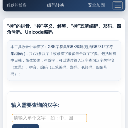
编码转换
安全加固
程默的博客
格式化与前端
网络工具
IP与域名
邮件工具
生活便民
更多工具
“控”的拼音、“控”字义、解释、“控”五笔编码、郑码、四
角号码、Unicode编码
5.1支付宝大红包
本工具收录中华汉字：
GBK字符集/GBK编码
(包括
GB2312字符
集/编码
)，共7万多汉字！收录汉字最多最全汉字字典、包括所有
中日韩，简体繁体，生僻字，可以通过输入汉字查询汉字的字义
（意思）、拼音、编码（五笔编码、郑码、仓颉码、四角号
码）！
输入需要查询的汉字: