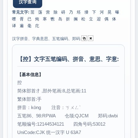
常见文字:
茁
荡
营
除
碍
乃
坯
墁
下
河
晃
曝
噤
胥
已
炖
寒
鬯
岛
折
搁
松
立
迢
偶
体
译
遍
毫
庀
汉字拼音、字典意思、五笔编码、郑码:
【
控
】文字五笔编码、拼音、意思、字意:
【基本信息】
控
简体部首:扌,部外笔画:8,总笔画:11
繁体部首:手
拼音：kòng 注音：ㄎㄨㄥˋ
五笔86、98:RPWA 仓颉:QJCM 郑码:dwbi
笔顺编号:12144534121 四角号码:53012
UniCode:CJK 统一汉字 U 63A7