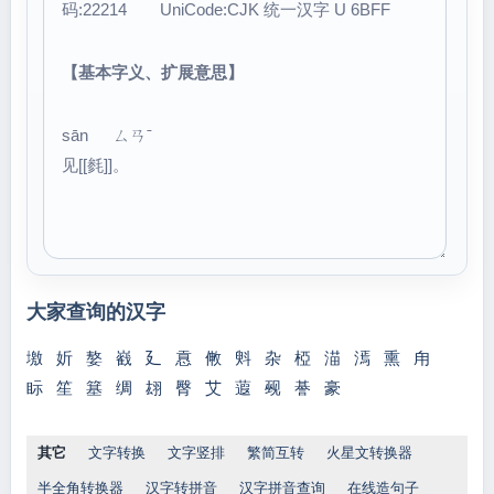
码:22214 UniCode:CJK 统一汉字 U 6BFF
【基本字义、扩展意思】
sān ㄙㄢˉ
见[[毵]]。
大家查询的汉字
墽
妡
嫯
巀
廴
慐
敒
斞
杂
椏
渵
漹
熏
甪
眎
笙
簊
绸
翃
臀
艾
蕸
觋
諅
豪
其它
文字转换
文字竖排
繁简互转
火星文转换器
半全角转换器
汉字转拼音
汉字拼音查询
在线造句子