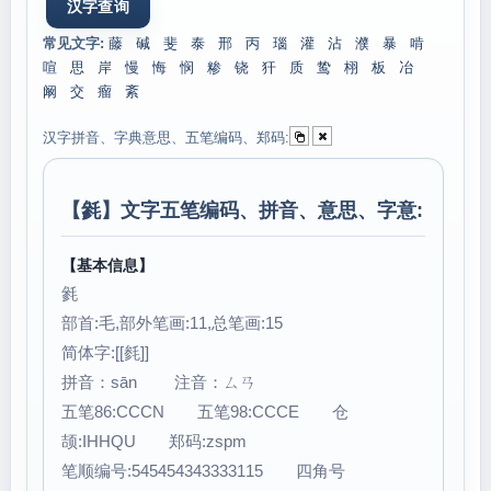
常见文字:
藤
碱
斐
泰
邢
丙
瑙
灌
沾
濮
暴
啃
喧
思
岸
慢
悔
悯
糁
铙
犴
质
鸷
栩
板
冶
阚
交
瘤
紊
汉字拼音、字典意思、五笔编码、郑码:
【
毿
】文字五笔编码、拼音、意思、字意:
【基本信息】
毿
部首:毛,部外笔画:11,总笔画:15
简体字:[[毵]]
拼音：sān 注音：ㄙㄢ
五笔86:CCCN 五笔98:CCCE 仓
颉:IHHQU 郑码:zspm
笔顺编号:545454343333115 四角号