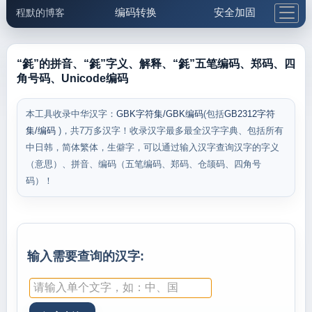
编码转换
安全加固
程默的博客
格式化与前端
网络工具
IP与域名
邮件工具
生活便民
更多工具
“毿”的拼音、“毿”字义、解释、“毿”五笔编码、郑码、四
角号码、Unicode编码
5.1支付宝大红包
本工具收录中华汉字：
GBK字符集/GBK编码
(包括
GB2312字符
集/编码
)，共7万多汉字！收录汉字最多最全汉字字典、包括所有
中日韩，简体繁体，生僻字，可以通过输入汉字查询汉字的字义
（意思）、拼音、编码（五笔编码、郑码、仓颉码、四角号
码）！
输入需要查询的汉字: