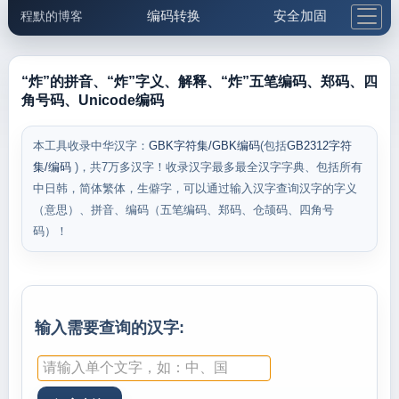
编码转换
安全加固
程默的博客
格式化与前端
网络工具
IP与域名
邮件工具
生活便民
更多工具
“炸”的拼音、“炸”字义、解释、“炸”五笔编码、郑码、四
角号码、Unicode编码
5.1支付宝大红包
本工具收录中华汉字：
GBK字符集/GBK编码
(包括
GB2312字符
集/编码
)，共7万多汉字！收录汉字最多最全汉字字典、包括所有
中日韩，简体繁体，生僻字，可以通过输入汉字查询汉字的字义
（意思）、拼音、编码（五笔编码、郑码、仓颉码、四角号
码）！
输入需要查询的汉字: