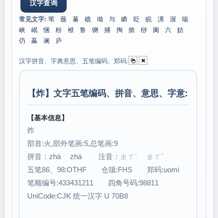
常见文字:
苇
薇
蕃
礁
坳
与
瞵
眨
睨
漯
渥
喘
峡
岷
悃
粉
袱
鲁
铡
捕
掏
掀
桫
阒
六
妨
仍
蠃
谰
庐
汉字拼音、字典意思、五笔编码、郑码:
【
炸
】文字五笔编码、拼音、意思、字意:
【基本信息】
炸
部首:火,部外笔画:5,总笔画:9
拼音：zhà zhá 注音：ㄓㄚˋ ㄓㄚˊ
五笔86、98:OTHF 仓颉:FHS 郑码:uomi
笔顺编号:433431211 四角号码:98811
UniCode:CJK 统一汉字 U 70B8