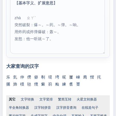
【基本字义、扩展意思】
zhà ㄓㄚˋ
突然破裂：爆～。～药。～弹。～响。
用炸药或炸弹爆破：轰～。
发怒：他一听就～了。
大家查询的汉字
乐
亄
仲
僗
僻
剸
堒
塆
屔
屢
崍
廌
慴
挓
攦
斾
樌
毜
爦
癜
箚
籼
練
翥
聻
其它
文字转换
文字竖排
繁简互转
火星文转换器
半全角转换器
汉字转拼音
汉字拼音查询
在线造句子
图片转字符
生成字符字
中文分词
五笔输入
五笔字根表