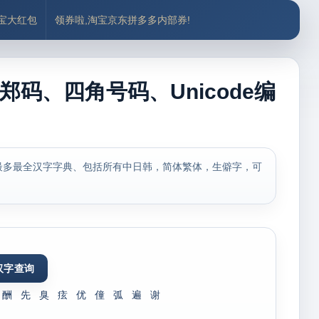
付宝大红包
领券啦,淘宝京东拼多多内部券!
郑码、四角号码、Unicode编
最多最全汉字字典、包括所有中日韩，简体繁体，生僻字，可
酬
先
臭
痃
优
僮
弧
遍
谢