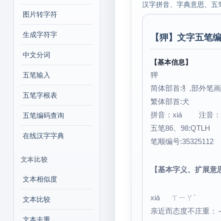
汉字拼音、字典意思、五
图片转字符
生成字符字
【
狎
】文字五笔编
中文分词
【基本信息】
狎
五笔输入
简体部首:犭,部外笔画:
五笔字根表
繁体部首:犬
拼音：xiá 注音
五笔编码查询
五笔86、98:QTLH
在线汉字字典
笔顺编号:35325112
文本比较
【基本字义、扩展意
文本相似度
xiá ㄒㄧㄚˊ
文本比较
亲近而态度不庄重：
文本去重