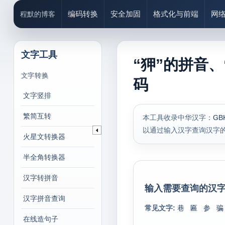
编码转换
安全加固
格式化与前端
网
程默的博客
文字工具
“狎”的拼音、
文字转换
码
文字竖排
繁简互转
本工具收录中华汉字：
GB
以通过输入汉字查询汉字
火星文转换器
半全角转换器
汉字转拼音
输入需要查询的汉字
汉字拼音查询
常见文字:
巷
匾
参
骗
在线造句子