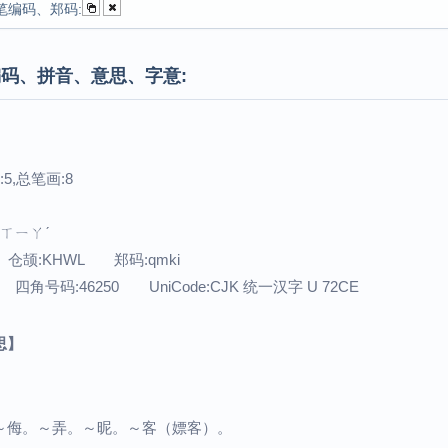
笔编码、郑码:
码、拼音、意思、字意:
5,总笔画:8
：ㄒㄧㄚˊ
 仓颉:KHWL 郑码:qmki
 四角号码:46250 UniCode:CJK 统一汉字 U 72CE
思】
～侮。～弄。～昵。～客（嫖客）。