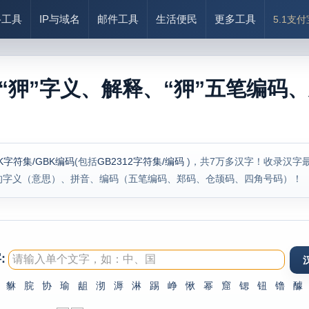
络工具
IP与域名
邮件工具
生活便民
更多工具
5.1支
“狎”字义、解释、“狎”五笔编码、
K字符集/GBK编码
(包括
GB2312字符集/编码
)，共7万多汉字！收录汉字
的字义（意思）、拼音、编码（五笔编码、郑码、仓颉码、四角号码）！
:
貅
脘
协
瑜
龃
沏
溽
淋
踢
峥
愀
幂
窟
锶
钮
镥
醵