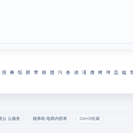
强
彝
愮
斔
棽
榇
氌
污
沓
浇
溞
瀓
烤
琕
盕
瞌
雨云 云服务
领券啦 电商内部券
Ctrl+D收藏