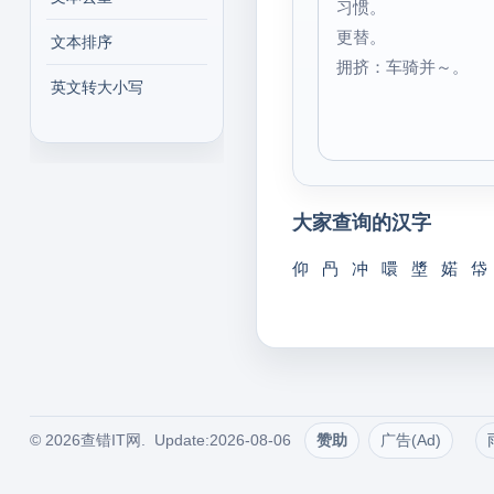
习惯。
更替。
文本排序
拥挤：车骑并～。
英文转大小写
大家查询的汉字
仰
冎
冲
噮
墏
婼
帒
© 2026查错IT网. Update:2026-08-06
赞助
广告(Ad)