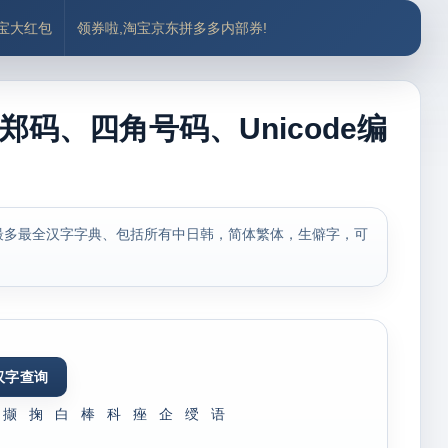
付宝大红包
领券啦,淘宝京东拼多多内部券!
郑码、四角号码、Unicode编
最多最全汉字字典、包括所有中日韩，简体繁体，生僻字，可
撷
掬
白
棒
科
痤
企
绶
语