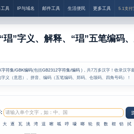
络工具
IP与域名
邮件工具
生活便民
更多工具
5.1支
“琩”字义、解释、“琩”五笔编码、
K字符集/GBK编码
(包括
GB2312字符集/编码
)，共7万多汉字！收录汉字
的字义（意思）、拼音、编码（五笔编码、郑码、仓颉码、四角号码）！
:
大
逐
瓦
洮
湾
逞
嚓
呱
哼
嚎
啷
轮
奘
数
褶
钫
拭