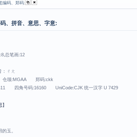
笔编码、郑码:
码、拼音、意思、字意:
8,总笔画:12
注音：ㄔㄤ
 仓颉:MGAA 郑码:ckk
511 四角号码:16160 UniCode:CJK 统一汉字 U 7429
思】
用的玉。