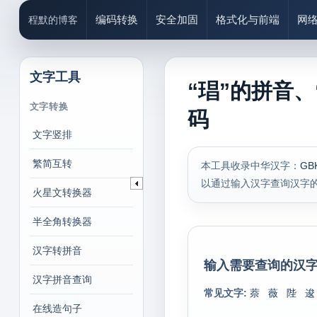
编码转换
安全加固
格式化与前端
网
程默的博客
文字工具
“琩”的拼音、
文字转换
码
文字竖排
繁简互转
本工具收录中华汉字：
GB
以通过输入汉字查询汉字
火星文转换器
半全角转换器
汉字转拼音
输入需要查询的汉字
汉字拼音查询
常见文字:
萘
薇
陛
逡
在线造句子