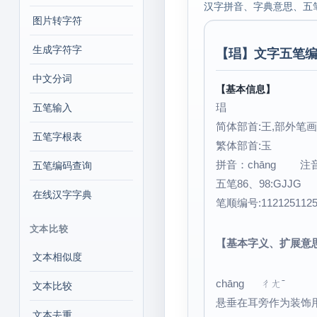
汉字拼音、字典意思、五
图片转字符
生成字符字
【
琩
】文字五笔编
中文分词
【基本信息】
琩
五笔输入
简体部首:王,部外笔画:
五笔字根表
繁体部首:玉
拼音：chāng 
五笔编码查询
五笔86、98:GJJG
在线汉字字典
笔顺编号:112125112
文本比较
【基本字义、扩展意
文本相似度
chāng ㄔㄤˉ
文本比较
悬垂在耳旁作为装饰
文本去重