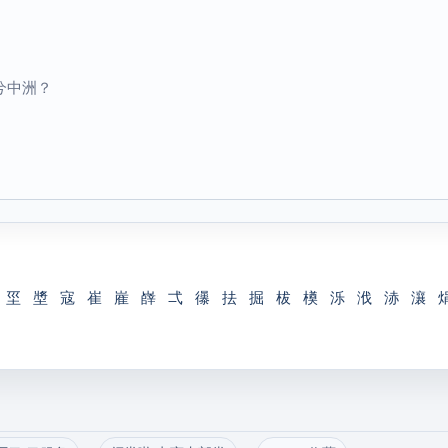
兮中洲？
坙
墏
寇
崔
嵟
嶭
弌
忁
抾
掘
柭
橂
泺
浌
浾
瀼