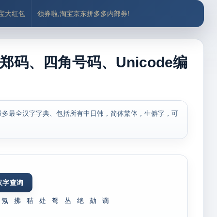
付宝大红包
领券啦,淘宝京东拼多多内部券!
郑码、四角号码、Unicode编
最多最全汉字字典、包括所有中日韩，简体繁体，生僻字，可
氖
拂
秸
处
弩
丛
绝
劾
谪