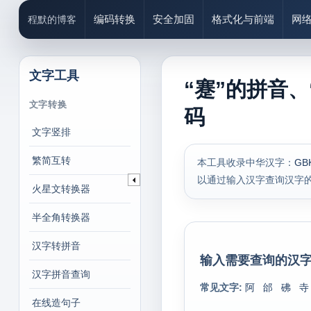
编码转换
安全加固
格式化与前端
网
程默的博客
文字工具
“蹇”的拼音、
文字转换
码
文字竖排
繁简互转
本工具收录中华汉字：
GB
以通过输入汉字查询汉字
火星文转换器
半全角转换器
汉字转拼音
输入需要查询的汉字
汉字拼音查询
常见文字:
阿
邰
砩
寺
在线造句子