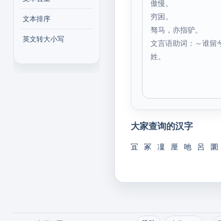
傲慢。
穷困。
文本排序
驽马，亦指驴。
英文转大小写
文言语助词：～谁留
姓。
大家查询的汉字
冝
冢
凜
厘
吔
呂
圜