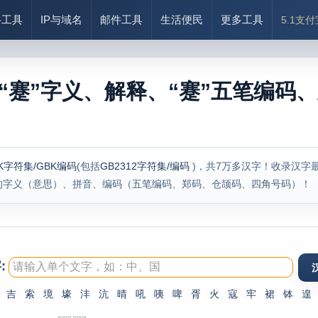
络工具
IP与域名
邮件工具
生活便民
更多工具
5.1支
“蹇”字义、解释、“蹇”五笔编码、
K字符集/GBK编码
(包括
GB2312字符集/编码
)，共7万多汉字！收录汉字
的字义（意思）、拼音、编码（五笔编码、郑码、仓颉码、四角号码）！
:
吉
索
境
壕
沣
沆
晴
吼
咦
啤
胥
火
寇
牢
裙
钵
遑