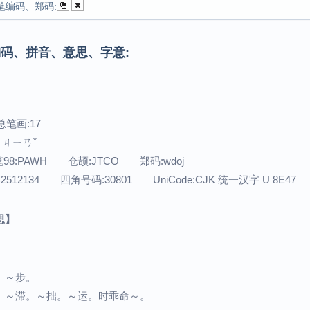
笔编码、郑码:
码、拼音、意思、字意:
总笔画:17
：ㄐㄧㄢˇ
98:PAWH 仓颉:JTCO 郑码:wdoj
42512134 四角号码:30801 UniCode:CJK 统一汉字 U 8E47
思】
。～步。
。～滞。～拙。～运。时乖命～。