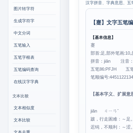
汉字拼音、字典意思、五
图片转字符
生成字符字
【
蹇
】文字五笔编
中文分词
【基本信息】
蹇
五笔输入
部首:足,部外笔画:10,
五笔字根表
拼音：jiǎn 注音
五笔86:PFJH 五笔
五笔编码查询
笔顺编号:445112213
在线汉字字典
【基本字义、扩展意
文本比较
文本相似度
jiǎn ㄐㄧㄢˇ
跛，行走困难：～足
文本比较
迟钝，不顺利：～涩
文本去重