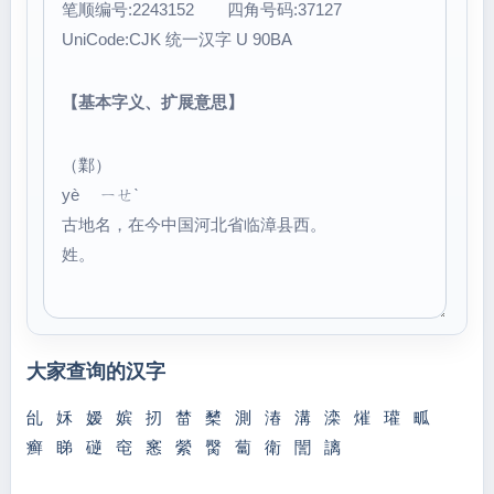
笔顺编号:2243152 四角号码:37127
UniCode:CJK 统一汉字 U 90BA
【基本字义、扩展意思】
（鄴）
yè ㄧㄝˋ
古地名，在今中国河北省临漳县西。
姓。
大家查询的汉字
乨
姀
嫒
嫔
扨
榃
櫫
測
湷
溝
滦
熣
瓘
畖
癣
睇
磀
窀
窸
縈
臋
蔔
衛
誾
謧