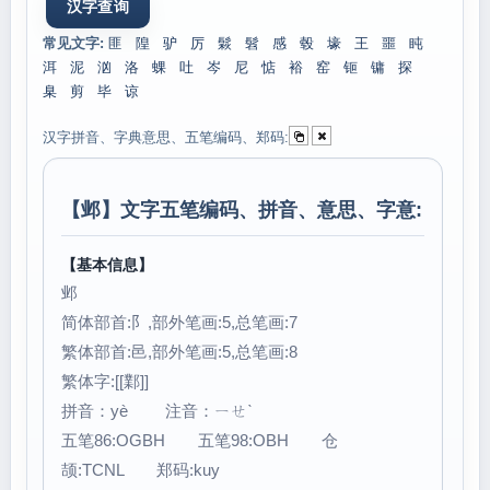
常见文字:
匪
隍
驴
厉
鬏
髫
感
毂
壕
王
噩
盹
洱
泥
汹
洛
蜾
吐
岑
尼
惦
裕
窑
钷
镛
探
臬
剪
毕
谅
汉字拼音、字典意思、五笔编码、郑码:
【
邺
】文字五笔编码、拼音、意思、字意:
【基本信息】
邺
简体部首:阝,部外笔画:5,总笔画:7
繁体部首:邑,部外笔画:5,总笔画:8
繁体字:[[鄴]]
拼音：yè 注音：ㄧㄝˋ
五笔86:OGBH 五笔98:OBH 仓
颉:TCNL 郑码:kuy