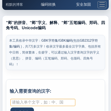
编码转换
安全加固
程默的博客
格式化与前端
网络工具
IP与域名
邮件工具
生活便民
更多工具
“邺”的拼音、“邺”字义、解释、“邺”五笔编码、郑码、四
角号码、Unicode编码
5.1支付宝大红包
本工具收录中华汉字：
GBK字符集/GBK编码
(包括
GB2312字符
集/编码
)，共7万多汉字！收录汉字最多最全汉字字典、包括所有
中日韩，简体繁体，生僻字，可以通过输入汉字查询汉字的字义
（意思）、拼音、编码（五笔编码、郑码、仓颉码、四角号
码）！
输入需要查询的汉字: