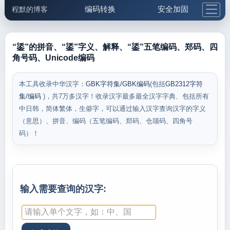
编码转换
安全加固
程默的博客
格式化与前端
网络工具
IP与域名
邮件工具
生活便民
更多工具
“鋈”的拼音、“鋈”字义、解释、“鋈”五笔编码、郑码、四
角号码、Unicode编码
5.1支付宝大红包
本工具收录中华汉字：
GBK字符集/GBK编码
(包括
GB2312字符
集/编码
)，共7万多汉字！收录汉字最多最全汉字字典、包括所有
中日韩，简体繁体，生僻字，可以通过输入汉字查询汉字的字义
（意思）、拼音、编码（五笔编码、郑码、仓颉码、四角号
码）！
输入需要查询的汉字: