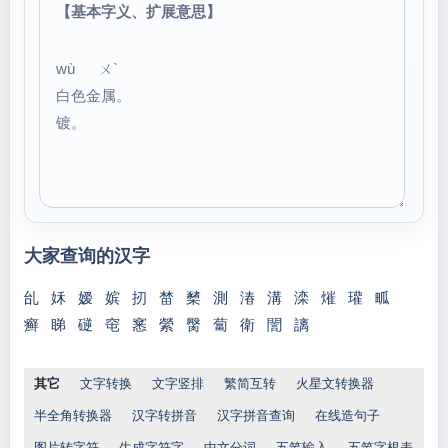
【基本字义、扩展意思】
wù ㄨˋ
白色金属。
镀。
大家查询的汉字
乨
姀
嫒
嫔
扨
榃
櫫
測
湷
溝
滦
熣
瓘
畖
癣
睇
磀
窀
窸
縈
臋
蔔
衛
誾
謧
其它
文字转换
文字竖排
繁简互转
火星文转换器
半全角转换器
汉字转拼音
汉字拼音查询
在线造句子
图片转字符
生成字符字
中文分词
五笔输入
五笔字根表