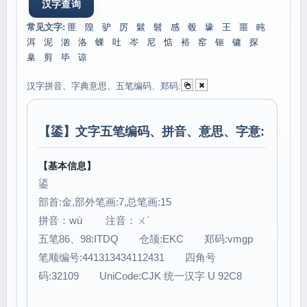
常见文字:
匪
隍
驴
厉
鬏
髫
感
毂
壕
王
噩
盹
洱
泥
汹
洛
蜾
吐
岑
尼
惦
裕
窑
钷
镛
探
臬
剪
毕
谅
汉字拼音、字典意思、五笔编码、郑码:
【
鋈
】文字五笔编码、拼音、意思、字意:
【基本信息】
鋈
部首:金,部外笔画:7,总笔画:15
拼音：wù 注音：ㄨˋ
五笔86、98:ITDQ 仓颉:EKC 郑码:vmgp
笔顺编号:441313434112431 四角号
码:32109 UniCode:CJK 统一汉字 U 92C8