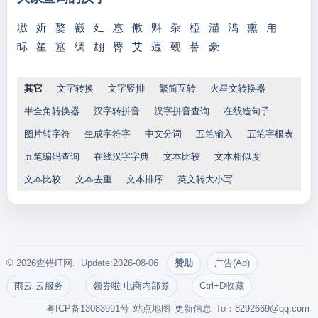
墽
妡
嫯
巀
廴
慐
敒
斞
杂
椏
渵
漹
熏
甪
眎
笙
簊
绸
翃
臀
艾
蕸
觋
諅
豪
其它
文字转换
文字竖排
繁简互转
火星文转换器
半全角转换器
汉字转拼音
汉字拼音查询
在线造句子
图片转字符
生成字符字
中文分词
五笔输入
五笔字根表
五笔编码查询
在线汉字字典
文本比较
文本相似度
文本比较
文本去重
文本排序
英文转大小写
© 2026查错IT网. Update:2026-08-06
赞助
广告(Ad)
雨云 云服务
领券啦 电商内部券
Ctrl+D收藏
粤ICP备13083991号
站点地图
更新信息
To：
8292669@qq.com