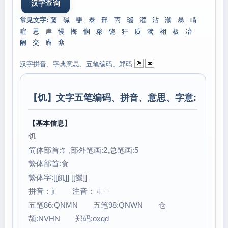
常见文字:
藤
碱
斐
泰
邢
丙
瑙
灌
沾
濮
暴
啃
喧
思
岸
慢
悔
悯
糁
铙
犴
质
鸷
栩
板
冶
阚
交
瘤
紊
汉字拼音、字典意思、五笔编码、郑码:
【
饥
】文字五笔编码、拼音、意思、字意:
【基本信息】
饥
简体部首:饣,部外笔画:2,总笔画:5
繁体部首:食
繁体字:[[飢]] [[饑]]
拼音：jī 注音：ㄐㄧ
五笔86:QNMN 五笔98:QNWN 仓
颉:NVHN 郑码:oxqd