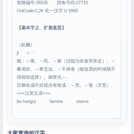
笔顺编号:35535 四角号码:27710
UniCode:CJK 统一汉字 U 9965
【基本字义、扩展意思】
（飢饑）
jī ㄐㄧˉ
饿：～饿。～民。～驱（旧指为衣食而奔走）。～
餐渴饮。～寒交迫。～不择食（喻急需的时候顾不
得细加选择）。画饼充～。
庄稼收成不好或没有收成：～荒。～馑（灾荒）。
===汉英互译===
be hungry famine starve
大家查询的汉字