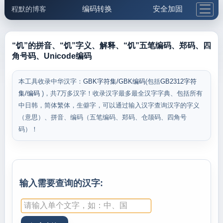
编码转换
安全加固
程默的博客
格式化与前端
网络工具
IP与域名
邮件工具
生活便民
更多工具
“饥”的拼音、“饥”字义、解释、“饥”五笔编码、郑码、四
角号码、Unicode编码
5.1支付宝大红包
本工具收录中华汉字：
GBK字符集/GBK编码
(包括
GB2312字符
集/编码
)，共7万多汉字！收录汉字最多最全汉字字典、包括所有
中日韩，简体繁体，生僻字，可以通过输入汉字查询汉字的字义
（意思）、拼音、编码（五笔编码、郑码、仓颉码、四角号
码）！
输入需要查询的汉字: