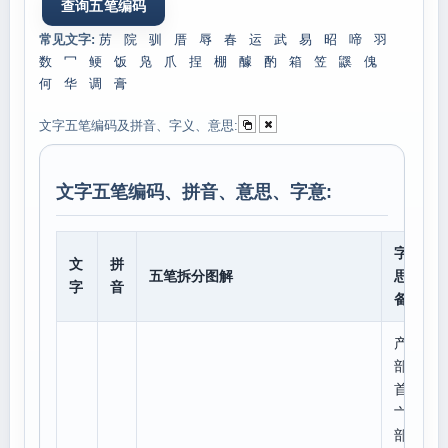
常见文字:
苈
院
驯
厝
辱
春
运
武
易
昭
啼
羽
数
冖
鲠
饭
凫
爪
捏
棚
醵
酌
箱
笠
鼷
傀
何
华
调
膏
文字五笔编码及拼音、字义、意思:
文字五笔编码、拼音、意思、字意:
字意
文
拼
五笔拆分图解
思、
字
音
备注
产
部
首:
亠,
部外