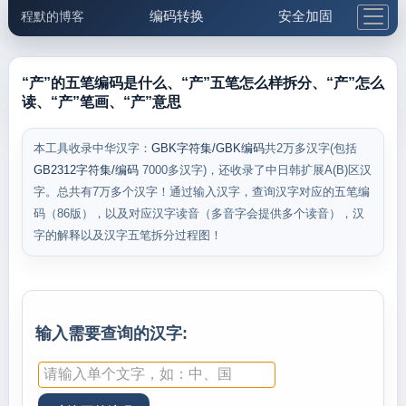
编码转换
安全加固
程默的博客
格式化与前端
网络工具
IP与域名
邮件工具
生活便民
更多工具
“产”的五笔编码是什么、“产”五笔怎么样拆分、“产”怎么
读、“产”笔画、“产”意思
5.1支付宝大红包
本工具收录中华汉字：
GBK字符集/GBK编码
共2万多汉字(包括
GB2312字符集/编码
7000多汉字)，还收录了中日韩扩展A(B)区汉
字。总共有7万多个汉字！通过输入汉字，查询汉字对应的五笔编
码（86版），以及对应汉字读音（多音字会提供多个读音），汉
字的解释以及汉字五笔拆分过程图！
输入需要查询的汉字: