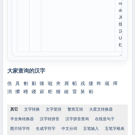
niCo
de:C
JK
统一
汉字
U 4
EA7
大家查询的汉字
俈
具
劊
勦
嗉
嗞
夾
屑
幍
戎
捿
昨
殧
殫
消
獿
畽
磸
篍
粔
糧
綾
聓
舅
衵
其它
文字转换
文字竖排
繁简互转
火星文转换器
半全角转换器
汉字转拼音
汉字拼音查询
在线造句子
图片转字符
生成字符字
中文分词
五笔输入
五笔字根表