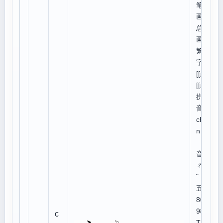
笔
画:4,
总笔
画:6
繁体
字:
[[產]]
[[産]]
拼
音：
chǎ
n
注
音：
ㄔㄢ
ˇ
五笔
86、
98:U
c
TE