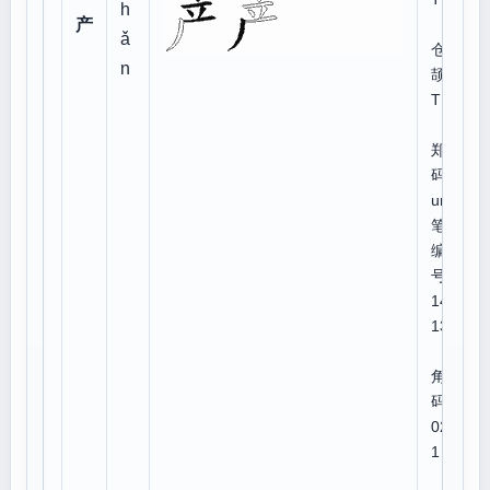
h
产
ǎ
仓
n
颉:Y
TH
郑
码:s
um
笔顺
编
号:4
143
13
四
角号
码:0
020
1
U