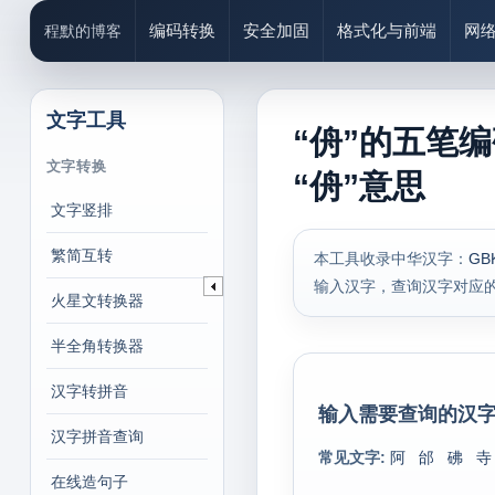
编码转换
安全加固
格式化与前端
网
程默的博客
文字工具
“侜”的五笔
文字转换
“侜”意思
文字竖排
繁简互转
本工具收录中华汉字：
GB
输入汉字，查询汉字对应
火星文转换器
半全角转换器
汉字转拼音
输入需要查询的汉字
汉字拼音查询
常见文字:
阿
邰
砩
寺
在线造句子