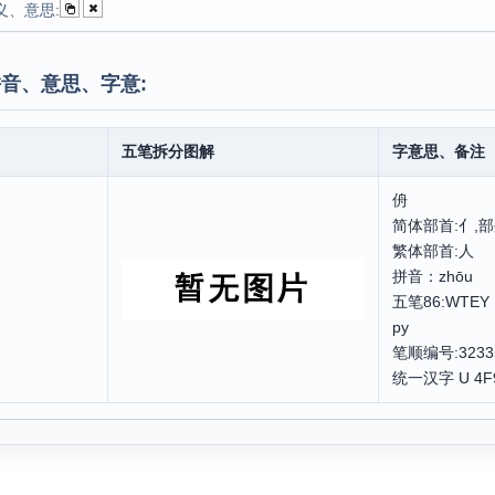
义、意思:
音、意思、字意:
五笔拆分图解
字意思、备注
侜
简体部首:亻,部
繁体部首:人
拼音：zhō
五笔86:WTE
py
笔顺编号:3233
统一汉字 U 4F