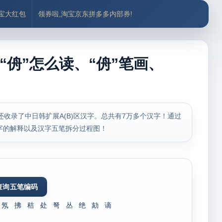
付宝大红包
领券啦,淘宝京东拼多多内部券!
“侜”怎么读、“侜”笔画、
，还收录了中日韩扩展A(B)区汉字。总共有7万多个汉字！通过
字的解释以及汉字五笔拆分过程图！
氖
拂
秸
处
弩
丛
绝
劾
谪