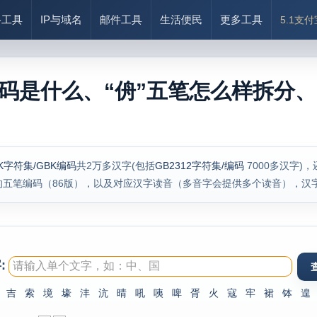
络工具
IP与域名
邮件工具
生活便民
更多工具
5.1支
编码是什么、“侜”五笔怎么样拆分、
K字符集/GBK编码
共2万多汉字(包括
GB2312字符集/编码
7000多汉字)
的五笔编码（86版），以及对应汉字读音（多音字会提供多个读音），汉
:
吉
索
境
壕
沣
沆
晴
吼
咦
啤
胥
火
寇
牢
裙
钵
遑