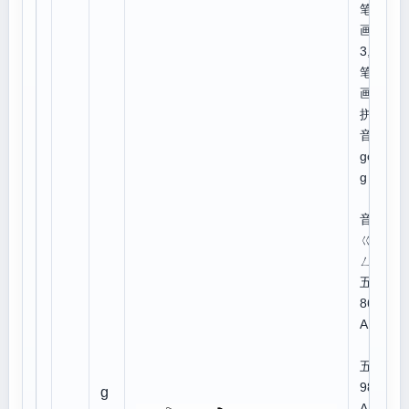
笔
画:
3,总
笔
画:5
拼
音：
gōn
g
注
音：
ㄍㄨ
ㄥ
五笔
86:
ALN
五笔
98:
g
AET