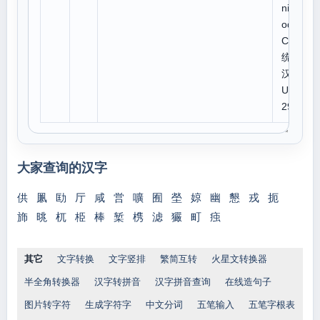
niC
ode:
CJK
统一
汉字
U 5
29F
大家查询的汉字
供
凲
劻
厅
咸
営
嚝
囿
塋
婛
幽
懇
戎
扼
斾
晀
杌
栕
棒
椠
槜
滤
玁
町
痋
其它
文字转换
文字竖排
繁简互转
火星文转换器
半全角转换器
汉字转拼音
汉字拼音查询
在线造句子
图片转字符
生成字符字
中文分词
五笔输入
五笔字根表