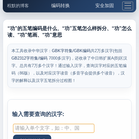
编码转换
安全加固
程默的博客
格式化与前端
网络工具
IP与域名
邮件工具
生活便民
更多工具
“功”的五笔编码是什么、“功”五笔怎么样拆分、“功”怎么
读、“功”笔画、“功”意思
5.1支付宝大红包
本工具收录中华汉字：
GBK字符集/GBK编码
共2万多汉字(包括
GB2312字符集/编码
7000多汉字)，还收录了中日韩扩展A(B)区汉
字。总共有7万多个汉字！通过输入汉字，查询汉字对应的五笔编
码（86版），以及对应汉字读音（多音字会提供多个读音），汉
字的解释以及汉字五笔拆分过程图！
输入需要查询的汉字: