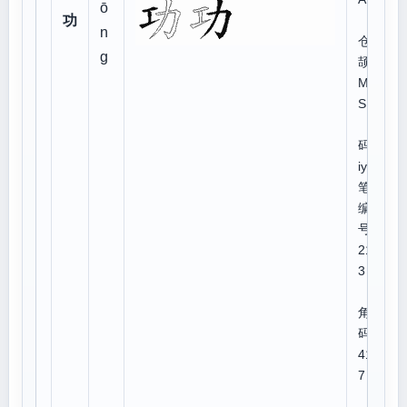
ō
功
n
仓
g
颉:
MK
S
郑
码:b
iym
笔顺
编
号:1
215
3
四
角号
码:1
412
7
U