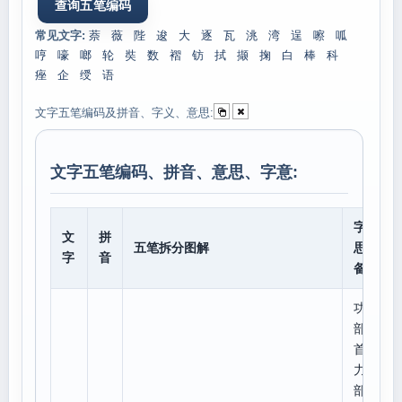
常见文字:
萘
薇
陛
逡
大
逐
瓦
洮
湾
逞
嚓
呱
哼
嚎
啷
轮
奘
数
褶
钫
拭
撷
掬
白
棒
科
痤
企
绶
语
文字五笔编码及拼音、字义、意思:
文字五笔编码、拼音、意思、字意:
字意
文
拼
五笔拆分图解
思、
字
音
备注
功
部
首:
力,
部外