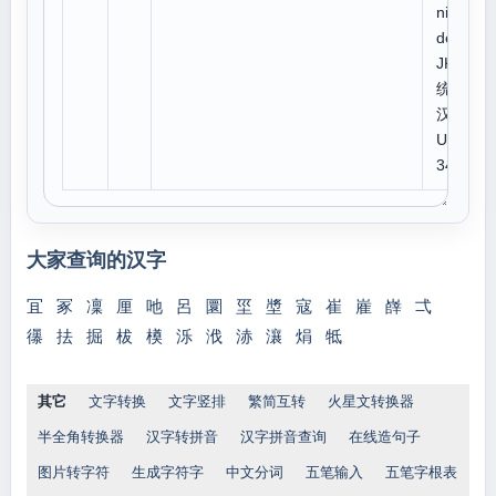
niCo
de:C
JK
统一
汉字
U 54
34
大家查询的汉字
冝
冢
凜
厘
吔
呂
圜
坙
墏
寇
崔
嵟
嶭
弌
忁
抾
掘
柭
橂
泺
浌
浾
瀼
焆
牴
其它
文字转换
文字竖排
繁简互转
火星文转换器
半全角转换器
汉字转拼音
汉字拼音查询
在线造句子
图片转字符
生成字符字
中文分词
五笔输入
五笔字根表