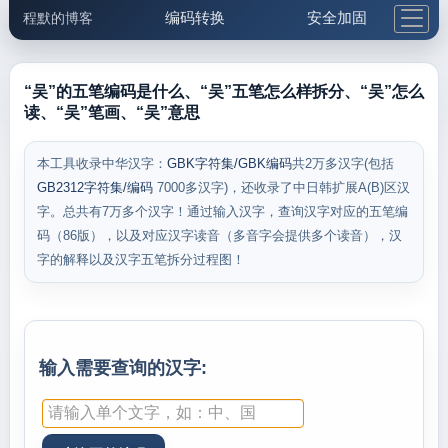
编码转换
安全加固
程默的博客
格式化与前端
网络工具
IP与域名
邮件工具
生活便民
更多工具
“吴”的五笔编码是什么、“吴”五笔怎么样拆分、“吴”怎么
读、“吴”笔画、“吴”意思
5.1支付宝大红包
本工具收录中华汉字：
GBK字符集/GBK编码
共2万多汉字(包括
GB2312字符集/编码
7000多汉字)，还收录了中日韩扩展A(B)区汉
字。总共有7万多个汉字！通过输入汉字，查询汉字对应的五笔编
码（86版），以及对应汉字读音（多音字会提供多个读音），汉
字的解释以及汉字五笔拆分过程图！
输入需要查询的汉字: