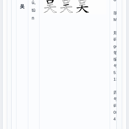
ú,
吴
仓
tū
颉:R
n
MK
郑
码:ja
gd
笔顺
编
号:2
511
134
四角
号
码:6
080
4
U