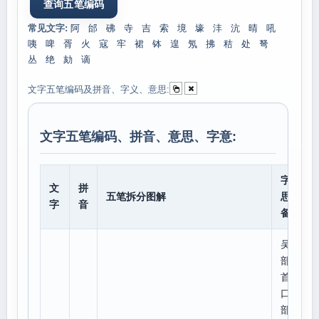
常见文字:
阿
邰
砩
寺
吉
索
境
壕
沣
沆
晴
吼
咦
啤
胥
火
寇
牢
裙
钵
遑
氖
拂
秸
处
弩
丛
绝
劾
谪
文字五笔编码及拼音、字义、意思:
文字五笔编码、拼音、意思、字意:
字意
文
拼
五笔拆分图解
思、
字
音
备注
吴
部
首:
口,
部外