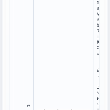
笔
画:4,
总笔
画:7
繁体
字:
[[吳]]
拼
音：
wú
注
音：
ㄨˊ
五笔
86、
98:K
GD
w
U