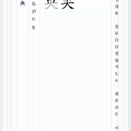
央
g,
颉:L
yī
BK
n
g
郑
码:L
DG
D
笔顺
编
号:2
513
4
四
角号
码:5
080
0
U
niC