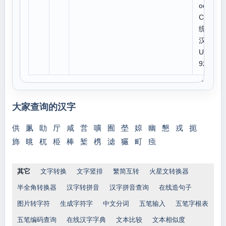
ode:
CJK
统一
汉字
U+5
92E
大家查询的汉字
供
凲
劻
厅
咸
営
嚝
囿
塋
婛
幽
懇
戎
扼
斾
晀
杌
栕
棒
椠
槜
滤
玁
町
痋
其它
文字转换
文字竖排
繁简互转
火星文转换器
半全角转换器
汉字转拼音
汉字拼音查询
在线造句子
图片转字符
生成字符字
中文分词
五笔输入
五笔字根表
五笔编码查询
在线汉字字典
文本比较
文本相似度