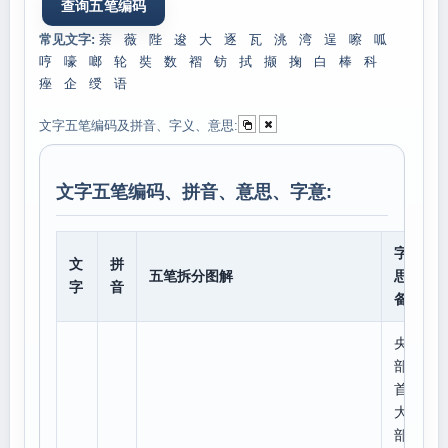
常见文字:
萘
薇
陛
逡
大
逐
瓦
洮
湾
逞
嚓
呱
哼
嚎
啷
轮
奘
数
褶
钫
拭
撷
掬
白
棒
科
痤
企
绶
语
文字五笔编码及拼音、字义、意思:
文字五笔编码、拼音、意思、字意:
字意
文
拼
五笔拆分图解
思、
字
音
备注
央
部
首:
大,
部外