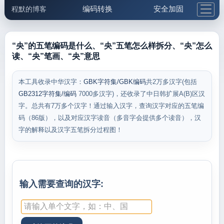
编码转换
安全加固
程默的博客
格式化与前端
网络工具
IP与域名
邮件工具
生活便民
更多工具
“央”的五笔编码是什么、“央”五笔怎么样拆分、“央”怎么
读、“央”笔画、“央”意思
5.1支付宝大红包
本工具收录中华汉字：
GBK字符集/GBK编码
共2万多汉字(包括
GB2312字符集/编码
7000多汉字)，还收录了中日韩扩展A(B)区汉
字。总共有7万多个汉字！通过输入汉字，查询汉字对应的五笔编
码（86版），以及对应汉字读音（多音字会提供多个读音），汉
字的解释以及汉字五笔拆分过程图！
输入需要查询的汉字: