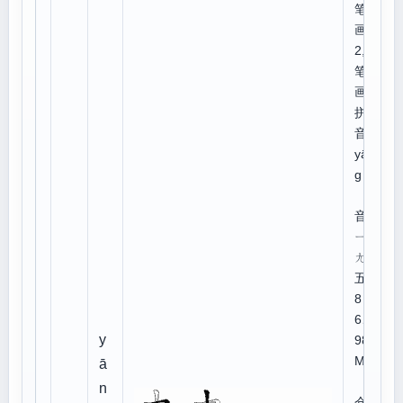
笔
画:
2,总
笔
画:5
拼
音：
yān
g
注
音：
ㄧ
ㄤ
五笔
8
6、
y
98:
MDI
ā
n
仓