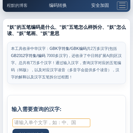
编码转换
安全加固
程默的博客
格式化与前端
网络工具
IP与域名
邮件工具
生活便民
更多工具
“妖”的五笔编码是什么、“妖”五笔怎么样拆分、“妖”怎么
读、“妖”笔画、“妖”意思
5.1支付宝大红包
本工具收录中华汉字：
GBK字符集/GBK编码
共2万多汉字(包括
GB2312字符集/编码
7000多汉字)，还收录了中日韩扩展A(B)区汉
字。总共有7万多个汉字！通过输入汉字，查询汉字对应的五笔编
码（86版），以及对应汉字读音（多音字会提供多个读音），汉
字的解释以及汉字五笔拆分过程图！
输入需要查询的汉字: