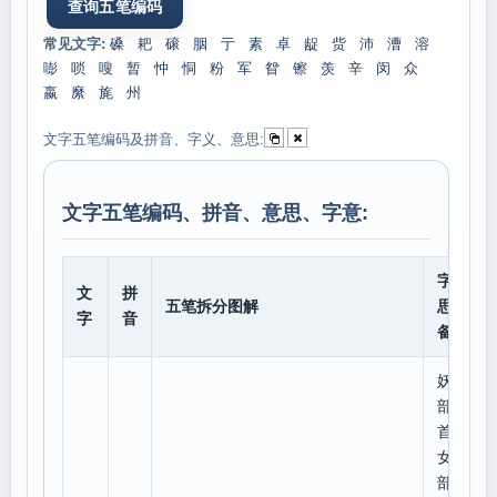
常见文字:
磉
耙
磙
胭
亍
素
卓
龊
赀
沛
漕
溶
嘭
唢
嗖
暂
忡
恫
粉
军
眢
镲
羡
辛
闵
众
嬴
縻
旄
州
文字五笔编码及拼音、字义、意思:
文字五笔编码、拼音、意思、字意:
字意
文
拼
五笔拆分图解
思、
字
音
备注
妖
部
首:
女,
部外