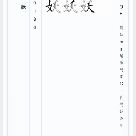
o,
妖
颉:V
ji
HK
ǎ
o
郑
码:z
mm
g
笔顺
编
号:5
313
134
四角
号
码:4
248
4
U