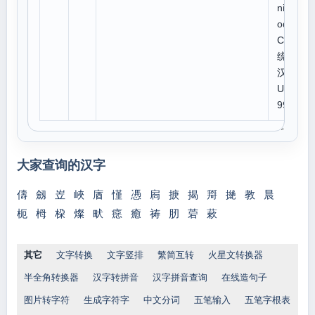
niC
ode:
CJK
统一
汉字
U 5
996
大家查询的汉字
儔
劔
岦
峽
庮
慬
慿
扄
掶
揭
搿
撧
教
晨
枙
栂
桗
燦
畎
癋
癒
祷
肕
菪
蔌
其它
文字转换
文字竖排
繁简互转
火星文转换器
半全角转换器
汉字转拼音
汉字拼音查询
在线造句子
图片转字符
生成字符字
中文分词
五笔输入
五笔字根表