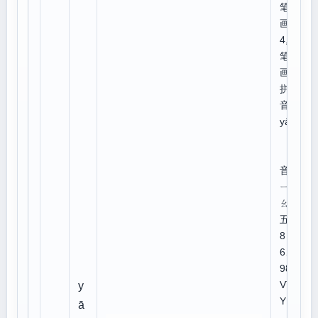
笔
画:
4,总
笔
画:7
拼
音：
yāo
注
音：
ㄧ
ㄠ
五笔
8
6、
98:
VTD
y
Y
ā
仓