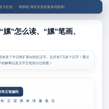
付宝大红包
领券啦,淘宝京东拼多多内部券!
“嫘”怎么读、“嫘”笔画、
，还收录了中日韩扩展A(B)区汉字。总共有7万多个汉字！通过
字的解释以及汉字五笔拆分过程图！
松
立
迢
偶
体
译
遍
毫
庀