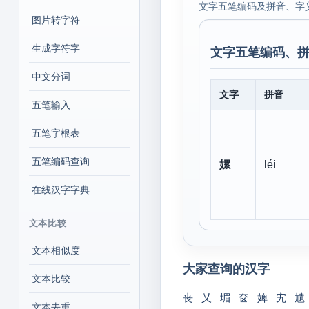
文字五笔编码及拼音、字
图片转字符
生成字符字
文字五笔编码、拼
中文分词
文字
拼音
五笔输入
五笔字根表
五笔编码查询
嫘
léi
在线汉字字典
文本比较
文本相似度
大家查询的汉字
文本比较
丧
乂
堳
奁
婢
宄
尵
文本去重