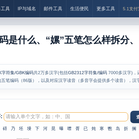
络工具
IP与域名
邮件工具
生活便民
更多工具
5.1支
编码是什么、“嫘”五笔怎么样拆分、
K字符集/GBK编码
共2万多汉字(包括
GB2312字符集/编码
7000多汉字)
的五笔编码（86版），以及对应汉字读音（多音字会提供多个读音），汉
:
碍
乃
坯
墁
下
河
晃
曝
噤
胥
已
炖
寒
鬯
岛
折
搁