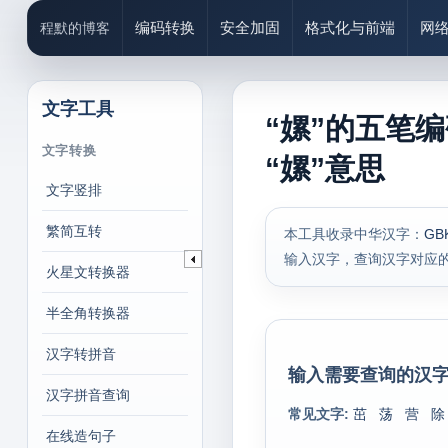
编码转换
安全加固
格式化与前端
网
程默的博客
文字工具
“嫘”的五笔
文字转换
“嫘”意思
文字竖排
繁简互转
本工具收录中华汉字：
GB
输入汉字，查询汉字对应
火星文转换器
半全角转换器
汉字转拼音
输入需要查询的汉字
汉字拼音查询
常见文字:
茁
荡
营
除
在线造句子