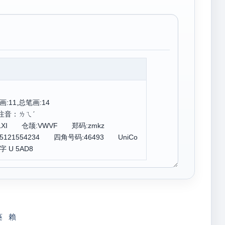
:11,总笔画:14
 注音：ㄌㄟˊ
VLXI 仓颉:VWVF 郑码:zmkz
5121554234 四角号码:46493 UniCo
字 U 5AD8
蘽
賴