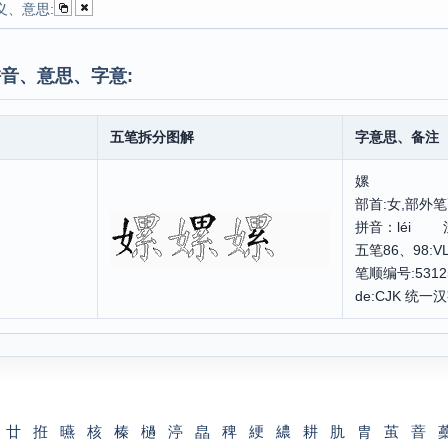
义、意思:
音、意思、字意:
五笔拆分图解
字意思、备注
嫘
部首:女,部外笔画
拼音：léi
五笔86、98:
笔顺编号:5312
de:CJK 统一汉
廿
拰
曣
核
榛
檛
渟
皛
稗
綆
繷
耕
肍
胄
茧
萻