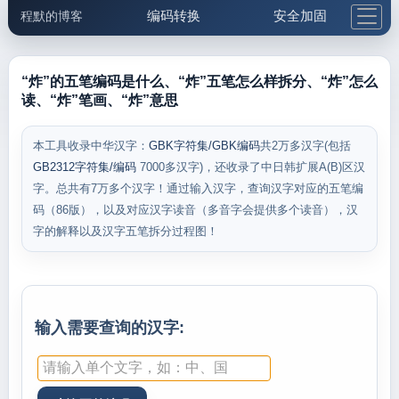
编码转换
安全加固
程默的博客
格式化与前端
网络工具
IP与域名
邮件工具
生活便民
更多工具
“炸”的五笔编码是什么、“炸”五笔怎么样拆分、“炸”怎么
读、“炸”笔画、“炸”意思
5.1支付宝大红包
本工具收录中华汉字：
GBK字符集/GBK编码
共2万多汉字(包括
GB2312字符集/编码
7000多汉字)，还收录了中日韩扩展A(B)区汉
字。总共有7万多个汉字！通过输入汉字，查询汉字对应的五笔编
码（86版），以及对应汉字读音（多音字会提供多个读音），汉
字的解释以及汉字五笔拆分过程图！
输入需要查询的汉字: