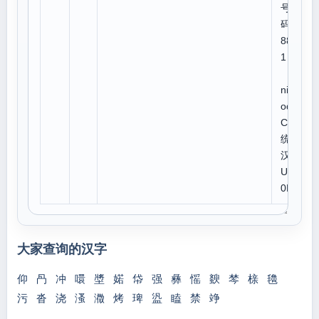
号
码:9
881
1
U
niC
ode:
CJK
统一
汉字
U 7
0B8
大家查询的汉字
仰
冎
冲
噮
墏
婼
帒
强
彝
愮
斔
棽
榇
氌
污
沓
浇
溞
瀓
烤
琕
盕
瞌
禁
竫