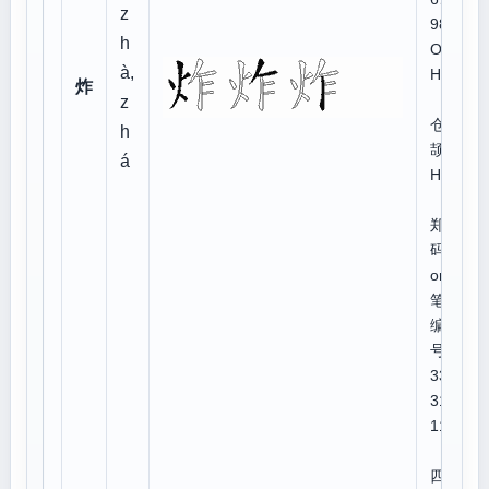
z
98:
h
OT
à,
HF
炸
z
仓
h
颉:F
á
HS
郑
码:u
omi
笔顺
编
号:4
334
312
11
四角