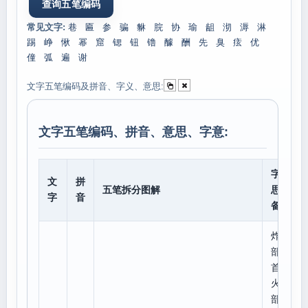
常见文字:
巷
匾
参
骗
貅
脘
协
瑜
龃
沏
溽
淋
踢
峥
愀
幂
窟
锶
钮
镥
醵
酬
先
臭
痃
优
僮
弧
遍
谢
文字五笔编码及拼音、字义、意思:
文字五笔编码、拼音、意思、字意:
字意
文
拼
五笔拆分图解
思、
字
音
备注
炸
部
首:
火,
部外