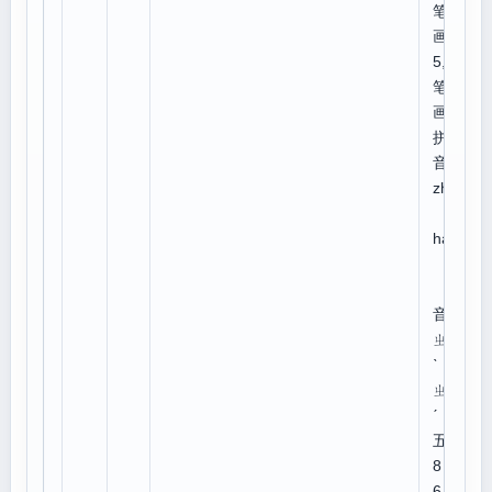
笔
画:
5,总
笔
画:9
拼
音：
zhà
z
há
注
音：
ㄓㄚ
ˋ
ㄓㄚ
ˊ
五笔
8
6、