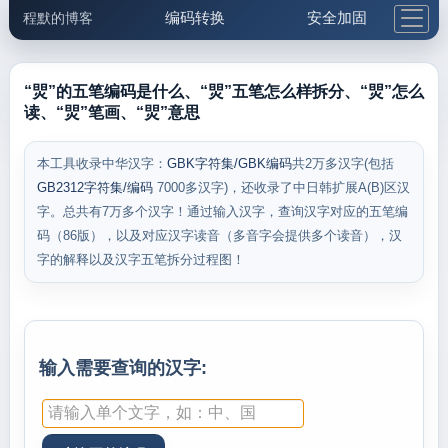
编码转换
安全加固
程默的博客
格式化与前端
网络工具
IP与域名
邮件工具
生活便民
更多工具
“焸”的五笔编码是什么、“焸”五笔怎么样拆分、“焸”怎么
读、“焸”笔画、“焸”意思
5.1支付宝大红包
本工具收录中华汉字：
GBK字符集/GBK编码
共2万多汉字(包括
GB2312字符集/编码
7000多汉字)，还收录了中日韩扩展A(B)区汉
字。总共有7万多个汉字！通过输入汉字，查询汉字对应的五笔编
码（86版），以及对应汉字读音（多音字会提供多个读音），汉
字的解释以及汉字五笔拆分过程图！
输入需要查询的汉字: