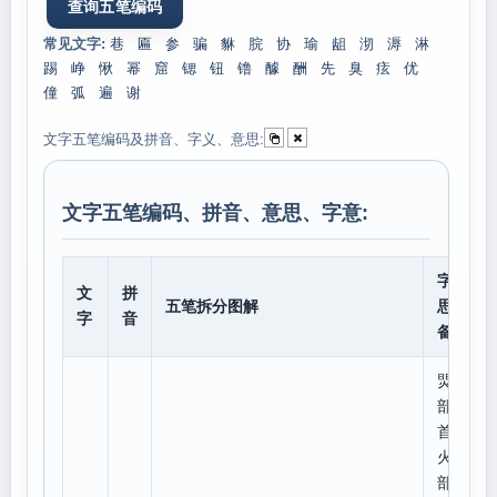
常见文字:
巷
匾
参
骗
貅
脘
协
瑜
龃
沏
溽
淋
踢
峥
愀
幂
窟
锶
钮
镥
醵
酬
先
臭
痃
优
僮
弧
遍
谢
文字五笔编码及拼音、字义、意思:
文字五笔编码、拼音、意思、字意:
字意
文
拼
五笔拆分图解
思、
字
音
备注
焸
部
首:
火,
部外