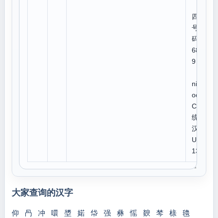
四角
号
码:6
680
9
U
niC
ode:
CJK
统一
汉字
U 7
138
大家查询的汉字
仰
冎
冲
噮
墏
婼
帒
强
彝
愮
斔
棽
榇
氌