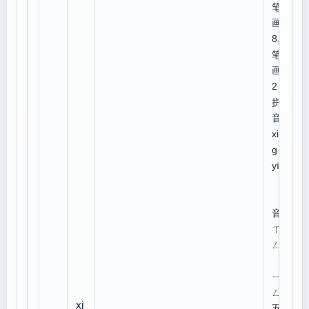
笔
画:
8,总
笔
画:1
2
拼
音：
xiǒn
g
yīng
注
音：
ㄒㄩ
ㄥˇ
ㄧ
ㄥ
xi
五笔