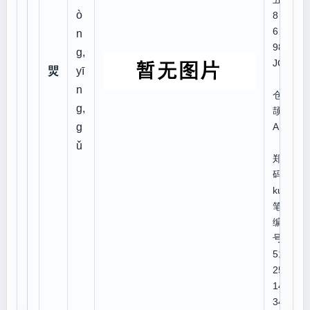
ò
8
6、
n
98:J
g,
JOU
焸
yī
n
仓
g,
颉:A
g
AF
ǔ
郑
码:k
kuo
笔顺
编
号:2
511
251
143
34