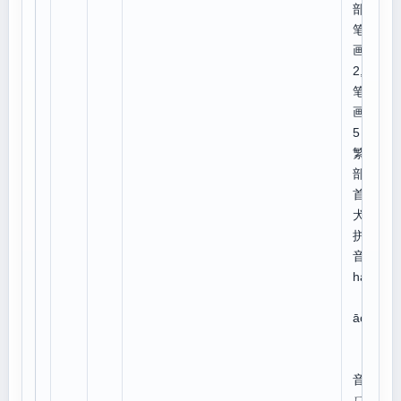
部外
笔
画:1
2,总
笔
画:1
5
繁体
部
首:
犬
拼
音：
háo
g
āo
注
音：
ㄏㄠ