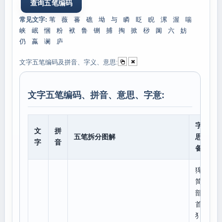
常见文字:
苇
薇
蕃
礁
坳
与
瞵
眨
睨
漯
渥
喘
峡
岷
悃
粉
袱
鲁
铡
捕
掏
掀
桫
阒
六
妨
仍
蠃
谰
庐
文字五笔编码及拼音、字义、意思:
文字五笔编码、拼音、意思、字意:
字意
文
拼
五笔拆分图解
思、
字
音
备注
獋
简体
部
首:
犭,