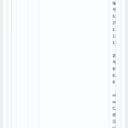
编
号:3
533
251
114
134
12
四角
号
码:4
624
8
U
niC
ode:
CJK
统一
汉字