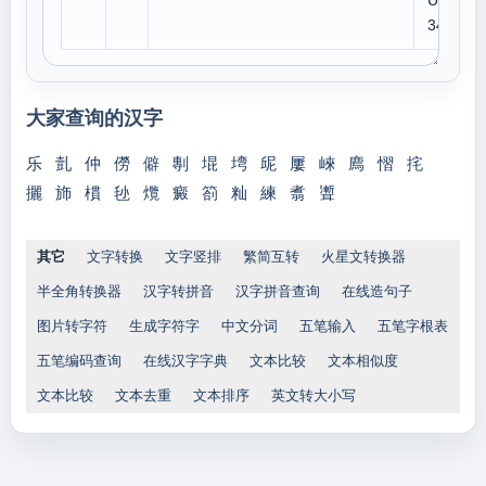
U 7
34B
大家查询的汉字
乐
亄
仲
僗
僻
剸
堒
塆
屔
屢
崍
廌
慴
挓
攦
斾
樌
毜
爦
癜
箚
籼
練
翥
聻
其它
文字转换
文字竖排
繁简互转
火星文转换器
半全角转换器
汉字转拼音
汉字拼音查询
在线造句子
图片转字符
生成字符字
中文分词
五笔输入
五笔字根表
五笔编码查询
在线汉字字典
文本比较
文本相似度
文本比较
文本去重
文本排序
英文转大小写