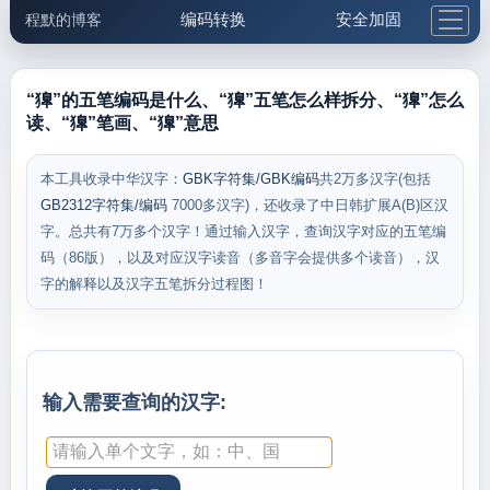
编码转换
安全加固
程默的博客
格式化与前端
网络工具
IP与域名
邮件工具
生活便民
更多工具
“獋”的五笔编码是什么、“獋”五笔怎么样拆分、“獋”怎么
读、“獋”笔画、“獋”意思
5.1支付宝大红包
本工具收录中华汉字：
GBK字符集/GBK编码
共2万多汉字(包括
GB2312字符集/编码
7000多汉字)，还收录了中日韩扩展A(B)区汉
字。总共有7万多个汉字！通过输入汉字，查询汉字对应的五笔编
码（86版），以及对应汉字读音（多音字会提供多个读音），汉
字的解释以及汉字五笔拆分过程图！
输入需要查询的汉字: