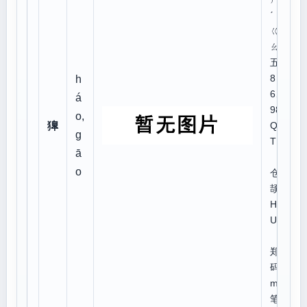
ˊ
ㄍ
ㄠ
五笔
8
h
6、
á
98:
o,
獋
QT
g
TF
ā
o
仓
颉:K
HH
UJ
郑
码:q
mve
笔顺