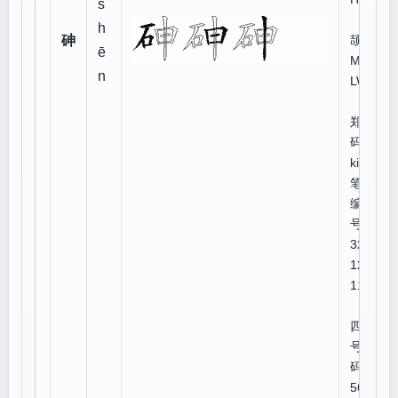
s
仓
h
砷
颉:
ē
MR
n
LWL
郑
码:g
kic
笔顺
编
号:1
325
125
112
四角
号
码:1
560