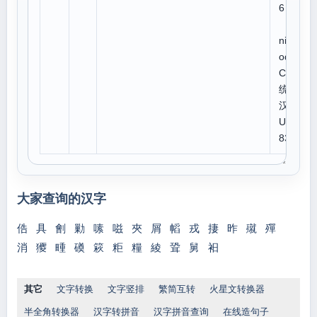
6
U
niC
ode:
CJK
统一
汉字
U 7
837
大家查询的汉字
俈
具
劊
勦
嗉
嗞
夾
屑
幍
戎
捿
昨
殧
殫
消
獿
畽
磸
篍
粔
糧
綾
聓
舅
衵
其它
文字转换
文字竖排
繁简互转
火星文转换器
半全角转换器
汉字转拼音
汉字拼音查询
在线造句子