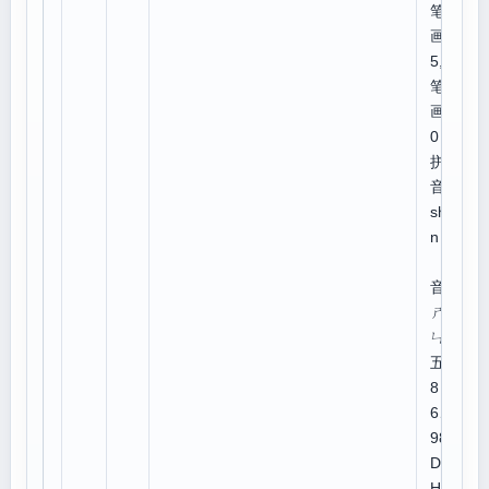
笔
画:
5,总
笔
画:1
0
拼
音：
shē
n
注
音：
ㄕ
ㄣ
五笔
8
6、
98:
DJH
H