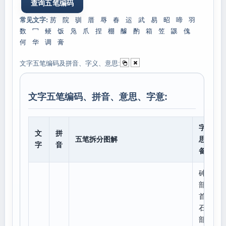
常见文字:
苈
院
驯
厝
辱
春
运
武
易
昭
啼
羽
数
冖
鲠
饭
凫
爪
捏
棚
醵
酌
箱
笠
鼷
傀
何
华
调
膏
文字五笔编码及拼音、字义、意思:
文字五笔编码、拼音、意思、字意:
字意
文
拼
五笔拆分图解
思、
字
音
备注
砷
部
首:
石,
部外