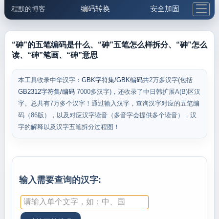
编码转换
安全加固
程默的博客
格式化与前端
网络工具
IP与域名
邮件工具
生活便民
更多工具
“砷”的五笔编码是什么、“砷”五笔怎么样拆分、“砷”怎么
读、“砷”笔画、“砷”意思
5.1支付宝大红包
本工具收录中华汉字：
GBK字符集/GBK编码
共2万多汉字(包括
GB2312字符集/编码
7000多汉字)，还收录了中日韩扩展A(B)区汉
字。总共有7万多个汉字！通过输入汉字，查询汉字对应的五笔编
码（86版），以及对应汉字读音（多音字会提供多个读音），汉
字的解释以及汉字五笔拆分过程图！
输入需要查询的汉字: