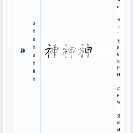
n
注
音：
s
ㄕㄣ
h
ˊ
é
五笔
n,
8
神
6、
s
98:
h
PYJ
ē
H
n
仓
颉:I
FL
WL
郑
码:w
ski