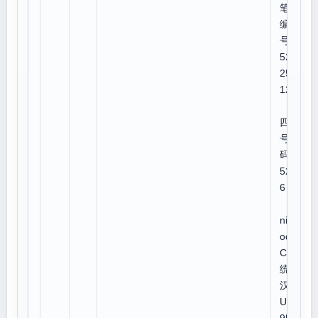
笔顺
编
号:4
524
251
12
四角
号
码:3
520
6
U
niC
ode:
CJK
统一
汉字
U 7