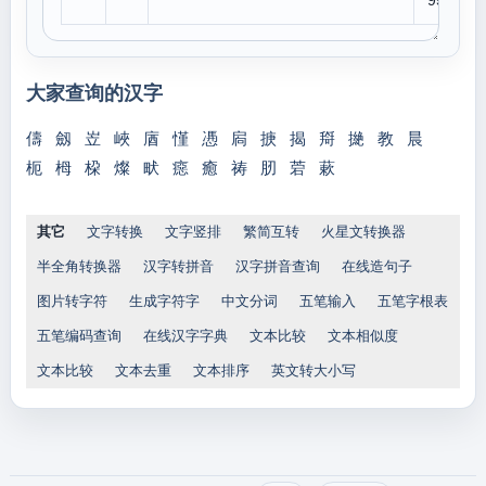
95E
大家查询的汉字
儔
劔
岦
峽
庮
慬
慿
扄
掶
揭
搿
撧
教
晨
枙
栂
桗
燦
畎
癋
癒
祷
肕
菪
蔌
其它
文字转换
文字竖排
繁简互转
火星文转换器
半全角转换器
汉字转拼音
汉字拼音查询
在线造句子
图片转字符
生成字符字
中文分词
五笔输入
五笔字根表
五笔编码查询
在线汉字字典
文本比较
文本相似度
文本比较
文本去重
文本排序
英文转大小写