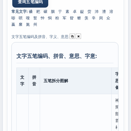
常见文字:
磉
耙
磙
胭
亍
素
卓
龊
赀
沛
漕
溶
嘭
唢
嗖
暂
忡
恫
粉
军
眢
镲
羡
辛
闵
众
嬴
縻
旄
州
文字五笔编码及拼音、字义、意思:
文字五笔编码、拼音、意思、字意:
字意
文
拼
五笔拆分图解
思、
字
音
备注
神
简体
部
首:
礻,