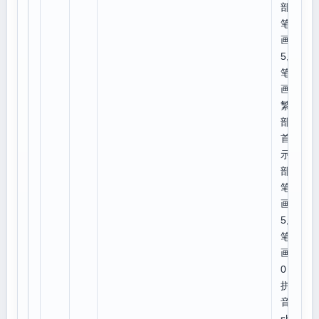
部外
笔
画:
5,总
笔
画:9
繁体
部
首:
示,
部外
笔
画:
5,总
笔
画:1
0
拼
音：
shé