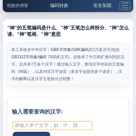
编码转换
安全加固
程默的博客
格式化与前端
网络工具
IP与域名
邮件工具
生活便民
更多工具
“神”的五笔编码是什么、“神”五笔怎么样拆分、“神”怎么
读、“神”笔画、“神”意思
5.1支付宝大红包
本工具收录中华汉字：
GBK字符集/GBK编码
共2万多汉字(包括
GB2312字符集/编码
7000多汉字)，还收录了中日韩扩展A(B)区汉
字。总共有7万多个汉字！通过输入汉字，查询汉字对应的五笔编
码（86版），以及对应汉字读音（多音字会提供多个读音），汉
字的解释以及汉字五笔拆分过程图！
输入需要查询的汉字: