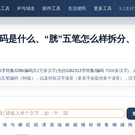
络工具
IP与域名
邮件工具
生活便民
更多工具
5.1支
编码是什么、“胱”五笔怎么样拆分、
K字符集/GBK编码
共2万多汉字(包括
GB2312字符集/编码
7000多汉字)
的五笔编码（86版），以及对应汉字读音（多音字会提供多个读音），汉
:
坳
与
瞵
眨
睨
漯
渥
喘
峡
岷
悃
粉
袱
鲁
铡
捕
掏