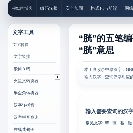
编码转换
安全加固
格式化与前端
网
程默的博客
文字工具
“胱”的五笔
文字转换
“胱”意思
文字竖排
繁简互转
本工具收录中华汉字：
GB
输入汉字，查询汉字对应
火星文转换器
半全角转换器
汉字转拼音
输入需要查询的汉字
汉字拼音查询
常见文字:
苇
薇
蕃
礁
在线造句子