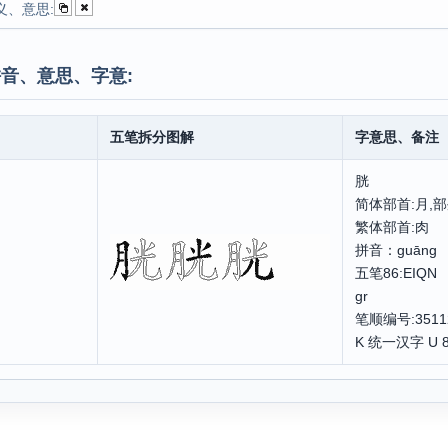
义、意思:
音、意思、字意:
五笔拆分图解
字意思、备注
胱
简体部首:月,部
繁体部首:肉
拼音：guā
五笔86:EIQ
gr
笔顺编号:3511
K 统一汉字 U 8