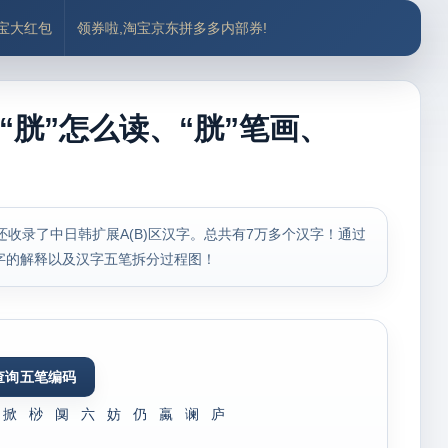
付宝大红包
领券啦,淘宝京东拼多多内部券!
“胱”怎么读、“胱”笔画、
，还收录了中日韩扩展A(B)区汉字。总共有7万多个汉字！通过
字的解释以及汉字五笔拆分过程图！
掀
桫
阒
六
妨
仍
蠃
谰
庐