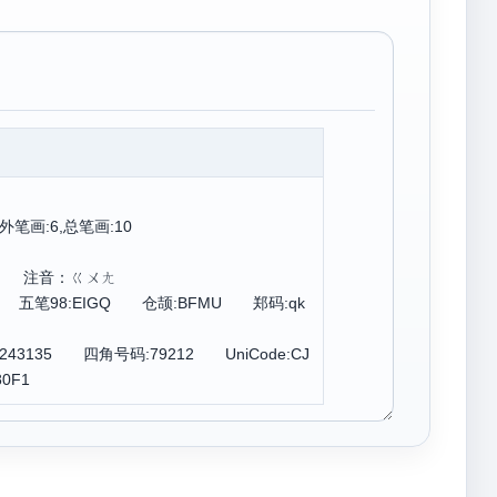
外笔画:6,总笔画:10
ng 注音：ㄍㄨㄤ
N 五笔98:EIGQ 仓颉:BFMU 郑码:qk
243135 四角号码:79212 UniCode:CJ
0F1