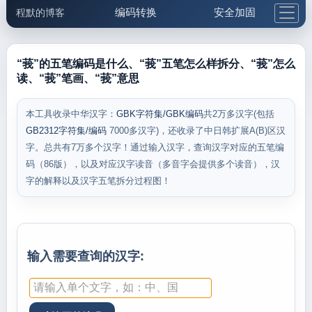
编码转换
安全加固
程默的博客
格式化与前端
网络工具
IP与域名
邮件工具
生活便民
更多工具
“莪”的五笔编码是什么、“莪”五笔怎么样拆分、“莪”怎么
读、“莪”笔画、“莪”意思
5.1支付宝大红包
本工具收录中华汉字：
GBK字符集/GBK编码
共2万多汉字(包括
GB2312字符集/编码
7000多汉字)，还收录了中日韩扩展A(B)区汉
字。总共有7万多个汉字！通过输入汉字，查询汉字对应的五笔编
码（86版），以及对应汉字读音（多音字会提供多个读音），汉
字的解释以及汉字五笔拆分过程图！
输入需要查询的汉字: