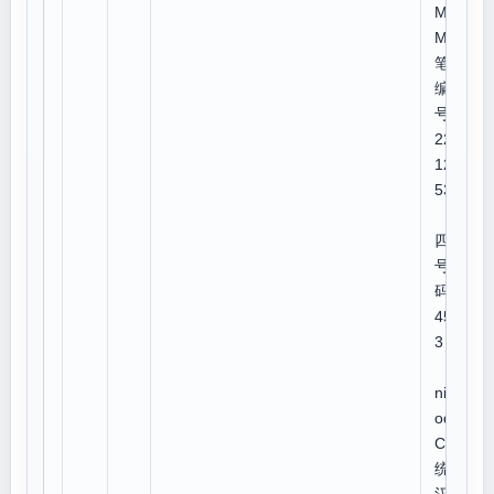
MH
M
笔顺
编
号:1
223
121
534
四角
号
码:4
455
3
U
niC
ode:
CJK
统一