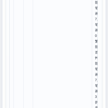
部外
笔
画:
7,总
笔
画:1
0
繁体
部
首:
艸,
部外
笔
画:
7,总
笔
画:1
3
拼
音：