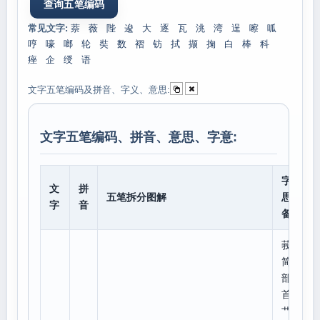
常见文字:
萘
薇
陛
逡
大
逐
瓦
洮
湾
逞
嚓
呱
哼
嚎
啷
轮
奘
数
褶
钫
拭
撷
掬
白
棒
科
痤
企
绶
语
文字五笔编码及拼音、字义、意思:
文字五笔编码、拼音、意思、字意:
字意
文
拼
五笔拆分图解
思、
字
音
备注
莪
简体
部
首:
艹,