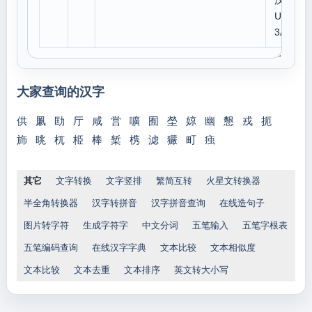
汉字
U+8
3AA
大家查询的汉字
供
凲
劻
厅
咸
営
嚝
囿
塋
婛
幽
懇
戎
扼
斾
晀
杌
栕
棒
椠
槜
滤
玁
町
痋
其它
文字转换
文字竖排
繁简互转
火星文转换器
半全角转换器
汉字转拼音
汉字拼音查询
在线造句子
图片转字符
生成字符字
中文分词
五笔输入
五笔字根表
五笔编码查询
在线汉字字典
文本比较
文本相似度
文本比较
文本去重
文本排序
英文转大小写