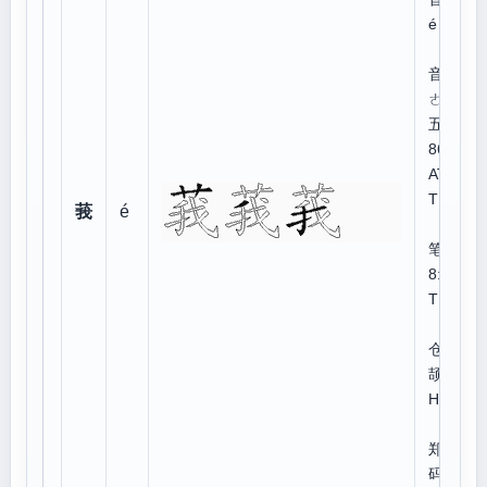
é
注
音：
ㄜˊ
五笔
86:
ATR
T
莪
é
五
笔9
8:A
TRY
仓
颉:T
HQI
郑
码:E