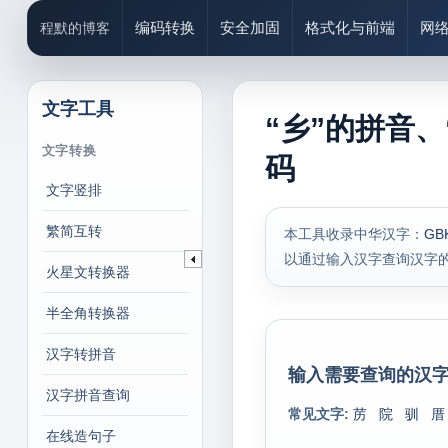
编码转换
安全加固
格式化与前端
网
程默的博客
文字工具
“乡”的拼音、
文字转换
码
文字竖排
繁简互转
本工具收录中华汉字：
GB
以通过输入汉字查询汉字
火星文转换器
半全角转换器
汉字转拼音
输入需要查询的汉字
汉字拼音查询
常见文字:
苈
院
驯
厝
在线造句子