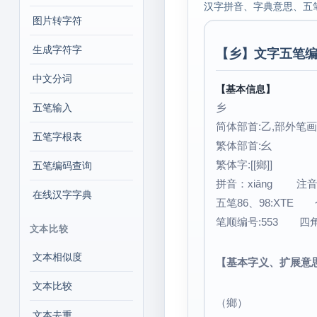
汉字拼音、字典意思、五
图片转字符
生成字符字
【
乡
】文字五笔编
中文分词
【基本信息】
乡
五笔输入
简体部首:乙,部外笔画:
五笔字根表
繁体部首:幺
繁体字:[[鄉]]
五笔编码查询
拼音：xiāng 
在线汉字字典
五笔86、98:XTE 
笔顺编号:553 四角号码
文本比较
文本相似度
【基本字义、扩展意
文本比较
（鄉）
文本去重