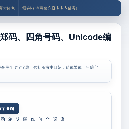
付宝大红包
领券啦,淘宝京东拼多多内部券!
郑码、四角号码、Unicode编
最多最全汉字字典、包括所有中日韩，简体繁体，生僻字，可
酌
箱
笠
鼷
傀
何
华
调
膏