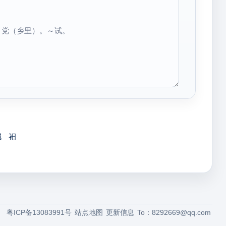
～党（乡里）。～试。
舅
衵
粤ICP备13083991号
站点地图
更新信息
To：
8292669@qq.com