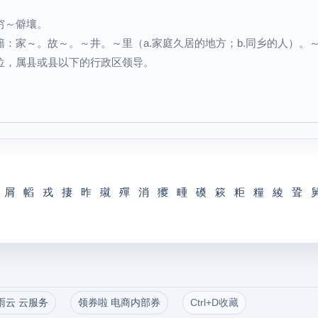
穷～僻壤。
：家～。故～。～井。～里（a.家庭久居的地方；b.同乡的人）。
位，属县或县以下的行政区领导。
屑
幍
戎
捿
昨
殧
殫
消
獿
畽
磸
篍
粔
糧
綾
聓
雨云 云服务
领券啦 电商内部券
Ctrl+D收藏