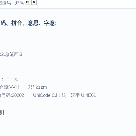
笔编码、郑码:
码、拼音、意思、字意:
2,总笔画:3
注音：ㄒㄧㄤ
仓颉:VVH 郑码:zzm
:20202 UniCode:CJK 统一汉字 U 4E61
思】