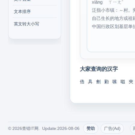
xiāng ㄒㄧㄤˉ
泛指小市镇：～村。
文本排序
自己生长的地方或祖籍
英文转大小写
中国行政区划基层单
大家查询的汉字
俈
具
劊
勦
嗉
嗞
夾
© 2026查错IT网. Update:2026-08-06
赞助
广告(Ad)