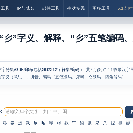
络工具
IP与域名
邮件工具
生活便民
更多工具
5.1支
“乡”字义、解释、“乡”五笔编码、
K字符集/GBK编码
(包括
GB2312字符集/编码
)，共7万多汉字！收录汉字
的字义（意思）、拼音、编码（五笔编码、郑码、仓颉码、四角号码）！
:
辱
春
运
武
易
昭
啼
羽
数
冖
鲠
饭
凫
爪
捏
棚
醵