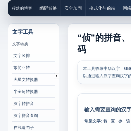
编码转换
安全加固
格式化与前端
网
程默的博客
文字工具
“侦”的拼音、
文字转换
码
文字竖排
繁简互转
本工具收录中华汉字：
GB
以通过输入汉字查询汉字
火星文转换器
半全角转换器
汉字转拼音
输入需要查询的汉字
汉字拼音查询
常见文字:
巷
匾
参
骗
在线造句子