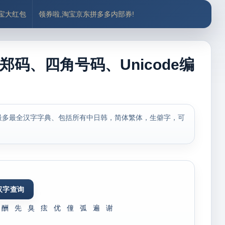
付宝大红包
领券啦,淘宝京东拼多多内部券!
郑码、四角号码、Unicode编
最多最全汉字字典、包括所有中日韩，简体繁体，生僻字，可
酬
先
臭
痃
优
僮
弧
遍
谢