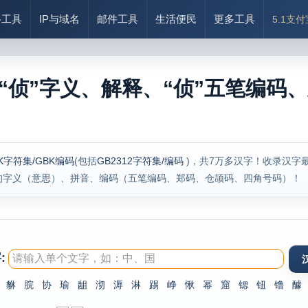
络工具
IP与域名
邮件工具
生活便民
更多工具
5.1支
“侦”字义、解释、“侦”五笔编码、
K字符集/GBK编码
(包括
GB2312字符集/编码
)，共7万多汉字！收录汉字
的字义（意思）、拼音、编码（五笔编码、郑码、仓颉码、四角号码）！
:
貅
脘
协
瑜
龃
沏
溽
淋
踢
峥
愀
幂
窟
锶
钮
镥
醵