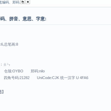
笔编码、郑码:
码、拼音、意思、字意:
6,总笔画:8
音：ㄓㄣ
 仓颉:OYBO 郑码:nilo
 四角号码:21282 UniCode:CJK 统一汉字 U 4FA6
思】