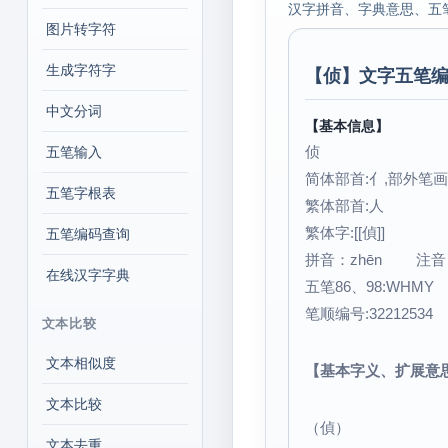
汉字拼音、字典意思、五
图片转字符
生成字符字
【
侦
】文字五笔编
中文分词
【基本信息】
侦
五笔输入
简体部首:亻,部外笔画:
五笔字根表
繁体部首:人
繁体字:[[偵]]
五笔编码查询
拼音：zhēn 注
在线汉字字典
五笔86、98:WHMY
笔顺编号:32212534
文本比较
文本相似度
【基本字义、扩展意
文本比较
（偵）
文本去重