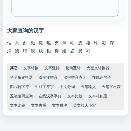
大家查询的汉字
俈
具
劊
勦
嗉
嗞
夾
屑
幍
戎
捿
昨
殧
殫
消
獿
畽
磸
篍
粔
糧
綾
聓
舅
衵
其它
文字转换
文字竖排
繁简互转
火星文转换器
半全角转换器
汉字转拼音
汉字拼音查询
在线造句子
图片转字符
生成字符字
中文分词
五笔输入
五笔字根表
五笔编码查询
在线汉字字典
文本比较
文本相似度
文本比较
文本去重
文本排序
英文转大小写