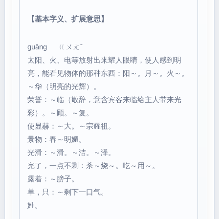
【基本字义、扩展意思】
guāng ㄍㄨㄤˉ
太阳、火、电等放射出来耀人眼睛，使人感到明
亮，能看见物体的那种东西：阳～。月～。火～。
～华（明亮的光辉）。
荣誉：～临（敬辞，意含宾客来临给主人带来光
彩）。～顾。～复。
使显赫：～大。～宗耀祖。
景物：春～明媚。
光滑：～滑。～洁。～泽。
完了，一点不剩：杀～烧～。吃～用～。
露着：～膀子。
单，只：～剩下一口气。
姓。