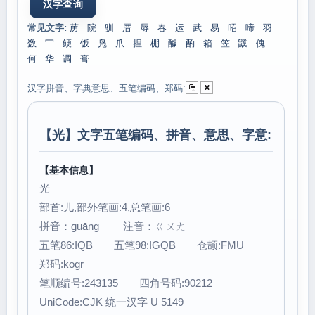
常见文字:
苈
院
驯
厝
辱
春
运
武
易
昭
啼
羽
数
冖
鲠
饭
凫
爪
捏
棚
醵
酌
箱
笠
鼷
傀
何
华
调
膏
汉字拼音、字典意思、五笔编码、郑码:
【
光
】文字五笔编码、拼音、意思、字意:
【基本信息】
光
部首:儿,部外笔画:4,总笔画:6
拼音：guāng 注音：ㄍㄨㄤ
五笔86:IQB 五笔98:IGQB 仓颉:FMU
郑码:kogr
笔顺编号:243135 四角号码:90212
UniCode:CJK 统一汉字 U 5149