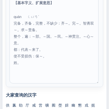
【基本字义、扩展意思】
quán ㄑㄩㄢˊ
完备，齐备，完整，不缺少：齐～。完～。智勇双
～。求～责备。
整个，遍：～部。～国。～民。～神贯注。～心～
意。
都：代表～来了。
使不受损伤：保～。
姓。
大家查询的汉字
供
凲
劻
厅
咸
営
嚝
囿
塋
婛
幽
懇
戎
扼