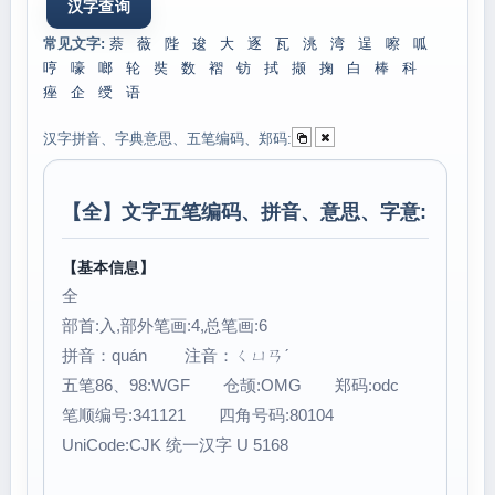
常见文字:
萘
薇
陛
逡
大
逐
瓦
洮
湾
逞
嚓
呱
哼
嚎
啷
轮
奘
数
褶
钫
拭
撷
掬
白
棒
科
痤
企
绶
语
汉字拼音、字典意思、五笔编码、郑码:
【
全
】文字五笔编码、拼音、意思、字意:
【基本信息】
全
部首:入,部外笔画:4,总笔画:6
拼音：quán 注音：ㄑㄩㄢˊ
五笔86、98:WGF 仓颉:OMG 郑码:odc
笔顺编号:341121 四角号码:80104
UniCode:CJK 统一汉字 U 5168