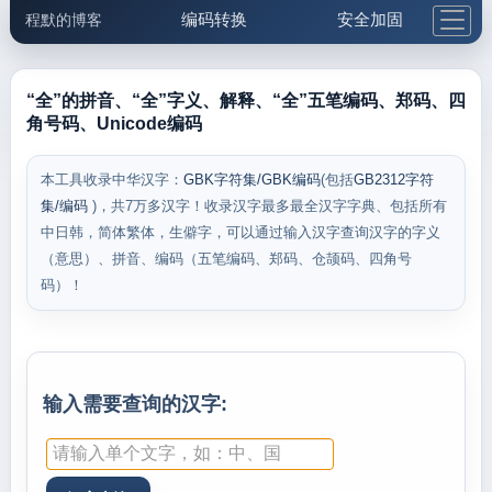
编码转换
安全加固
程默的博客
格式化与前端
网络工具
IP与域名
邮件工具
生活便民
更多工具
“全”的拼音、“全”字义、解释、“全”五笔编码、郑码、四
角号码、Unicode编码
5.1支付宝大红包
本工具收录中华汉字：
GBK字符集/GBK编码
(包括
GB2312字符
集/编码
)，共7万多汉字！收录汉字最多最全汉字字典、包括所有
中日韩，简体繁体，生僻字，可以通过输入汉字查询汉字的字义
（意思）、拼音、编码（五笔编码、郑码、仓颉码、四角号
码）！
输入需要查询的汉字: