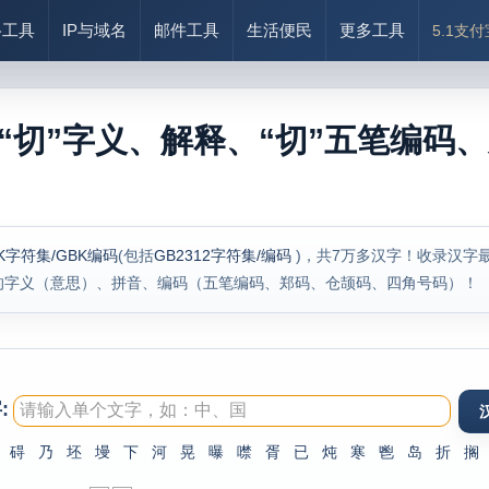
络工具
IP与域名
邮件工具
生活便民
更多工具
5.1支
“切”字义、解释、“切”五笔编码、
K字符集/GBK编码
(包括
GB2312字符集/编码
)，共7万多汉字！收录汉字
的字义（意思）、拼音、编码（五笔编码、郑码、仓颉码、四角号码）！
:
碍
乃
坯
墁
下
河
晃
曝
噤
胥
已
炖
寒
鬯
岛
折
搁