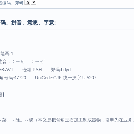
笔编码、郑码:
码、拼音、意思、字意:
笔画:4
 注音：ㄑㄧㄝ ㄑㄧㄝˋ
8:AVT 仓颉:PSH 郑码:hdyd
码:47720 UniCode:CJK 统一汉字 U 5207
思】
～菜。～除。～磋（本义是把骨角玉石加工制成器物，引申为在业务