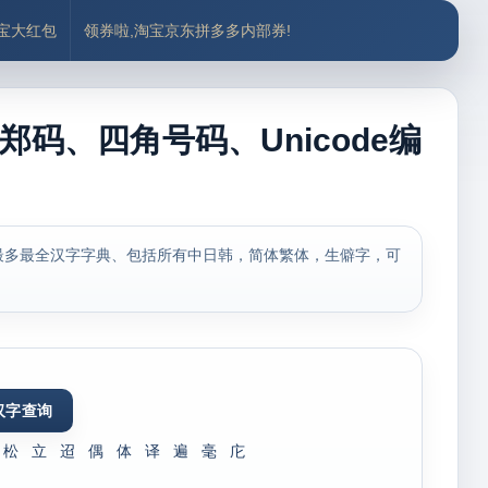
付宝大红包
领券啦,淘宝京东拼多多内部券!
郑码、四角号码、Unicode编
最多最全汉字字典、包括所有中日韩，简体繁体，生僻字，可
松
立
迢
偶
体
译
遍
毫
庀