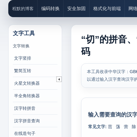
编码转换
安全加固
格式化与前端
网
程默的博客
文字工具
“切”的拼音、
文字转换
码
文字竖排
繁简互转
本工具收录中华汉字：
GB
以通过输入汉字查询汉字
火星文转换器
半全角转换器
汉字转拼音
输入需要查询的汉字
汉字拼音查询
常见文字:
茁
荡
营
除
在线造句子