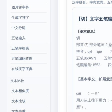
汉字拼音、字典意思、五
图片转字符
生成字符字
【
切
】文字五笔编
中文分词
【基本信息】
切
五笔输入
部首:刀,部外笔画:2,总
五笔字根表
拼音：qiē qiè
五笔86:AVN 五笔9
五笔编码查询
笔顺编号:1553 四角号
在线汉字字典
【基本字义、扩展意
文本比较
文本相似度
qiē ㄑㄧㄝˉ
用刀从上往下用力：
文本比较
磨”）。
文本去重