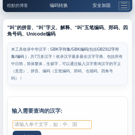
编码转换
安全加固
程默的博客
格式化与前端
网络工具
IP与域名
邮件工具
生活便民
更多工具
“叫”的拼音、“叫”字义、解释、“叫”五笔编码、郑码、四
角号码、Unicode编码
5.1支付宝大红包
本工具收录中华汉字：
GBK字符集/GBK编码
(包括
GB2312字符
集/编码
)，共7万多汉字！收录汉字最多最全汉字字典、包括所有
中日韩，简体繁体，生僻字，可以通过输入汉字查询汉字的字义
（意思）、拼音、编码（五笔编码、郑码、仓颉码、四角号
码）！
输入需要查询的汉字: