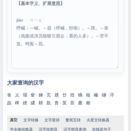
【基本字义、扩展意思】
jiào ㄐㄧㄠˋ
呼喊：～喊。～嚣（呼喊，吵闹）。～阵。～座
（戏曲或演员能吸引观众，看的人多）。～苦不
迭。鸣冤～屈。
大家查询的汉字
丧
乂
堳
奁
婢
宄
尵
廿
拰
曣
核
榛
檛
渟
皛
稗
綆
繷
耕
肍
胄
茧
萻
蘽
賴
其它
文字转换
文字竖排
繁简互转
火星文转换器
半全角转换器
汉字转拼音
汉字拼音查询
在线造句子