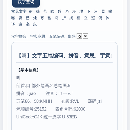
常见文字:
茁
荡
营
除
碍
乃
坯
墁
下
河
晃
曝
噤
胥
已
炖
寒
鬯
岛
折
搁
松
立
迢
偶
体
译
遍
毫
庀
汉字拼音、字典意思、五笔编码、郑码:
【
叫
】文字五笔编码、拼音、意思、字意:
【基本信息】
叫
部首:口,部外笔画:2,总笔画:5
拼音：jiào 注音：ㄐㄧㄠˋ
五笔86、98:KNHH 仓颉:RVL 郑码:jzi
笔顺编号:25152 四角号码:62000
UniCode:CJK 统一汉字 U 53EB